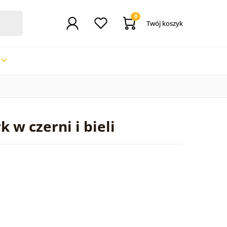
0
Twój koszyk
 w czerni i bieli