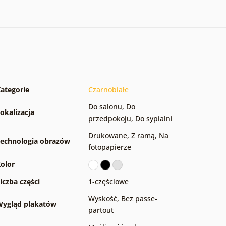
ategorie
Czarnobiałe
Do salonu
,
Do
okalizacja
przedpokoju
,
Do sypialni
Drukowane
,
Z ramą
,
Na
echnologia obrazów
fotopapierze
olor
iczba części
1-częściowe
Wyskość
,
Bez passe-
ygląd plakatów
partout