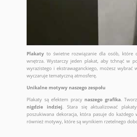
Plakaty
to świetne rozwiązanie dla osób, które 
wnętrza. Wystarczy jeden plakat, aby tchnąć w po
wyrazistego i ekstrawaganckiego, możesz wybrać w
wyczaruje tematyczną atmosferę.
Unikalne motywy naszego zespołu
Plakaty są efektem pracy
naszego grafika
. Twor
nigdzie indziej
. Stara się aktualizować plakat
poszukiwana dekoracja, która pasuje do każdego 
również motywy, które są wynikiem rzetelnego dob