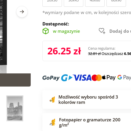
*wymiary podane w cm, w kolejności szero
Dostępność:
w magazynie
Dodaj do
26.25 zł
Cena regularna:
32.81 zł
Oszczędzasz
6.56
Możliwość wyboru spośród 3
kolorów ram
Fotopapier o gramaturze 200
g/m²