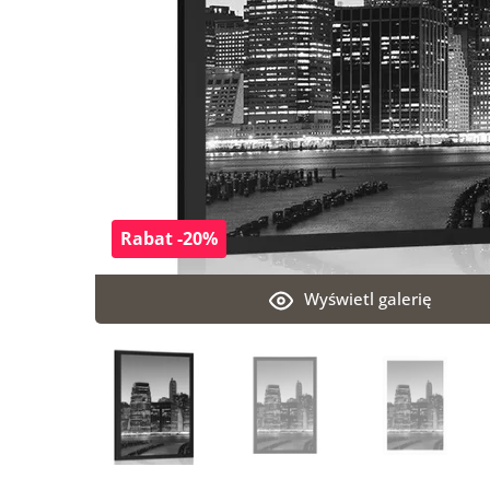
Rabat -20%
Wyświetl galerię