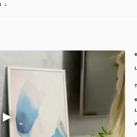
i
K
L
T
K
L
W