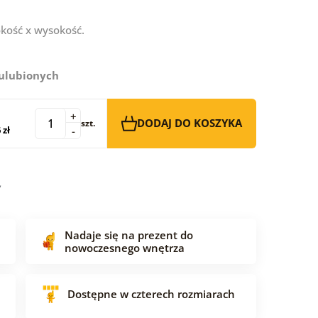
kość x wysokość.
 ulubionych
+
DODAJ DO KOSZYKA
szt.
 zł
-
Nadaje się na prezent do
nowoczesnego wnętrza
Dostępne w czterech rozmiarach