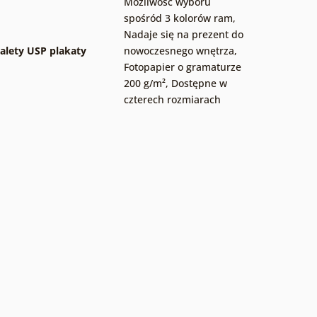
Możliwość wyboru
spośród 3 kolorów ram
,
Nadaje się na prezent do
alety USP plakaty
nowoczesnego wnętrza
,
Fotopapier o gramaturze
200 g/m²
,
Dostępne w
czterech rozmiarach