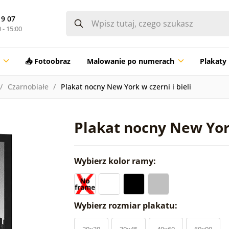
19 07
 - 15:00
📤 Fotoobraz
Malowanie po numerach
Plakaty
Czarnobiałe
Plakat nocny New York w czerni i bieli
Plakat nocny New York
Wybierz kolor ramy:
Wybierz rozmiar plakatu:
20x30
30x45
40x60
60x90