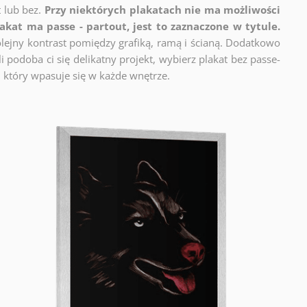
t lub bez.
Przy niektórych plakatach nie ma możliwości
lakat ma passe - partout, jest to zaznaczone w tytule.
lejny kontrast pomiędzy grafiką, ramą i ścianą. Dodatkowo
 podoba ci się delikatny projekt, wybierz plakat bez passe-
 który wpasuje się w każde wnętrze.