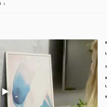
i
K
L
T
K
L
W