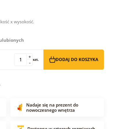
kość x wysokość.
 ulubionych
+
DODAJ DO KOSZYKA
szt.
-
Nadaje się na prezent do
nowoczesnego wnętrza
Dostępne w czterech rozmiarach