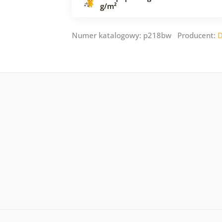
g/m²
Numer katalogowy: p218bw Producent:
D