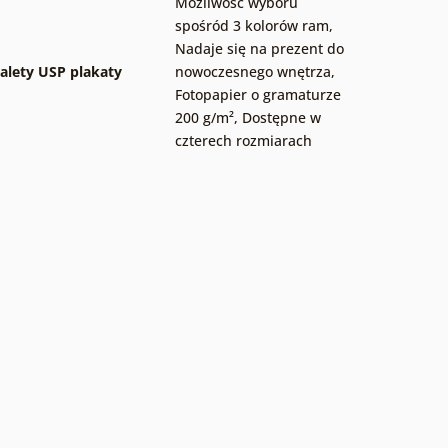
Możliwość wyboru
spośród 3 kolorów ram
,
Nadaje się na prezent do
alety USP plakaty
nowoczesnego wnętrza
,
Fotopapier o gramaturze
200 g/m²
,
Dostępne w
czterech rozmiarach