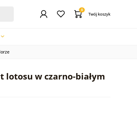
0
Twój koszyk
lorze
t lotosu w czarno-białym