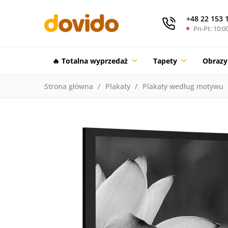
+48 22 153 
Pn-Pt: 10:00
🔥 Totalna wyprzedaż
Tapety
Obrazy
Strona główna
Plakaty
Plakaty według motywu