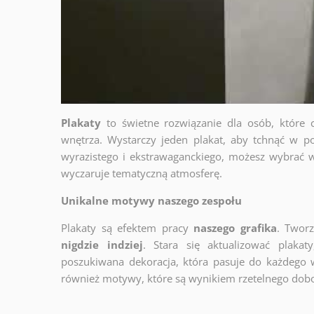
Plakaty
to świetne rozwiązanie dla osób, które 
wnętrza. Wystarczy jeden plakat, aby tchnąć w po
wyrazistego i ekstrawaganckiego, możesz wybrać w
wyczaruje tematyczną atmosferę.
Unikalne motywy naszego zespołu
Plakaty są efektem pracy
naszego grafika
. Twor
nigdzie indziej
. Stara się aktualizować plakat
poszukiwana dekoracja, która pasuje do każdego 
również motywy, które są wynikiem rzetelnego dob