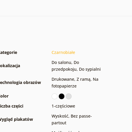
ategorie
Czarnobiałe
Do salonu
,
Do
okalizacja
przedpokoju
,
Do sypialni
Drukowane
,
Z ramą
,
Na
echnologia obrazów
fotopapierze
olor
iczba części
1-częściowe
Wyskość
,
Bez passe-
ygląd plakatów
partout