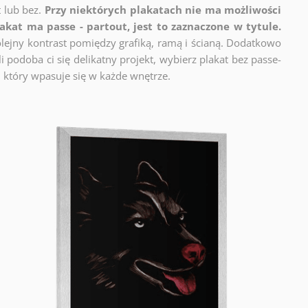
t lub bez.
Przy niektórych plakatach nie ma możliwości
lakat ma passe - partout, jest to zaznaczone w tytule.
lejny kontrast pomiędzy grafiką, ramą i ścianą. Dodatkowo
 podoba ci się delikatny projekt, wybierz plakat bez passe-
 który wpasuje się w każde wnętrze.