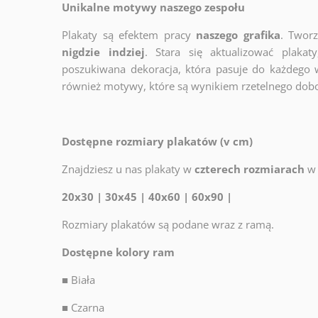
Unikalne motywy naszego zespołu
Plakaty są efektem pracy
naszego grafika
. Twor
nigdzie indziej
. Stara się aktualizować plakat
poszukiwana dekoracja, która pasuje do każdego 
również motywy, które są wynikiem rzetelnego dob
Dostępne rozmiary plakatów (v cm)
Znajdziesz u nas plakaty w
czterech rozmiarach
w 
20x30 | 30x45 | 40x60 | 60x90 |
Rozmiary plakatów są podane wraz z ramą.
Dostępne kolory ram
■
Biała
■
Czarna