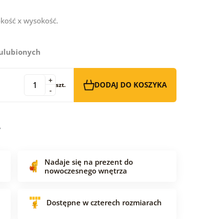
kość x wysokość.
 ulubionych
+
DODAJ DO KOSZYKA
szt.
-
Nadaje się na prezent do
nowoczesnego wnętrza
Dostępne w czterech rozmiarach