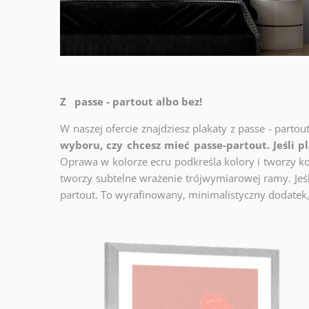
Z passe - partout albo bez!
W naszej ofercie znajdziesz plakaty z passe - partou
wyboru, czy chcesz mieć passe-partout. Jeśli p
Oprawa w kolorze ecru podkreśla kolory i tworzy ko
tworzy subtelne wrażenie trójwymiarowej ramy. Jeśli
partout. To wyrafinowany, minimalistyczny dodatek,