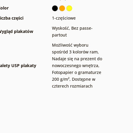
olor
iczba części
1-częściowe
Wyskość
,
Bez passe-
ygląd plakatów
partout
Możliwość wyboru
spośród 3 kolorów ram
,
Nadaje się na prezent do
alety USP plakaty
nowoczesnego wnętrza
,
Fotopapier o gramaturze
200 g/m²
,
Dostępne w
czterech rozmiarach