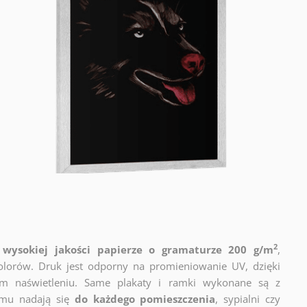
2
wysokiej jakości papierze o gramaturze 200 g/m
,
lorów. Druk jest odporny na promieniowanie UV, dzięki
m naświetleniu. Same plakaty i ramki wykonane są z
emu nadają się
do każdego pomieszczenia
, sypialni czy