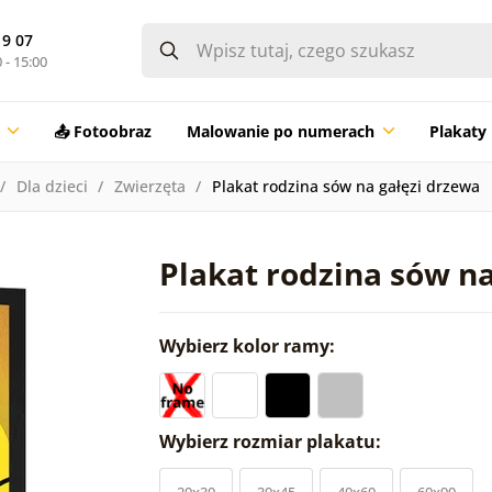
19 07
 - 15:00
📤 Fotoobraz
Malowanie po numerach
Plakaty
Dla dzieci
Zwierzęta
Plakat rodzina sów na gałęzi drzewa
Plakat rodzina sów n
Wybierz kolor ramy:
Wybierz rozmiar plakatu:
20x30
30x45
40x60
60x90