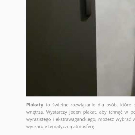
Plakaty
to świetne rozwiązanie dla osób, które 
wnętrza. Wystarczy jeden plakat, aby tchnąć w po
wyrazistego i ekstrawaganckiego, możesz wybrać w
wyczaruje tematyczną atmosferę.