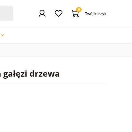
0
Twój koszyk
a gałęzi drzewa