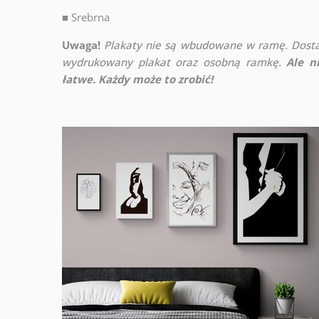
■
Srebrna
Uwaga!
Plakaty nie są wbudowane w ramę. Dosta
wydrukowany plakat oraz osobną ramkę.
Ale n
łatwe. Każdy może to zrobić!