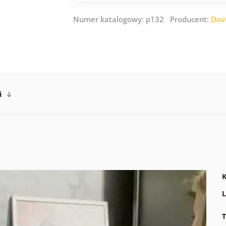
Numer katalogowy: p132 Producent:
Dov
i
K
L
T