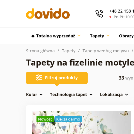
+48 22 153 
Pn-Pt: 10:00
🔥 Totalna wyprzedaż
Tapety
Obrazy
Strona główna
Tapety
Tapety według motywu
Tapety na fizelinie motyl
33
Filtruj produkty
wyn
Kolor
Technologia tapet
Lokalizacja
Nowość
Klej za darmo