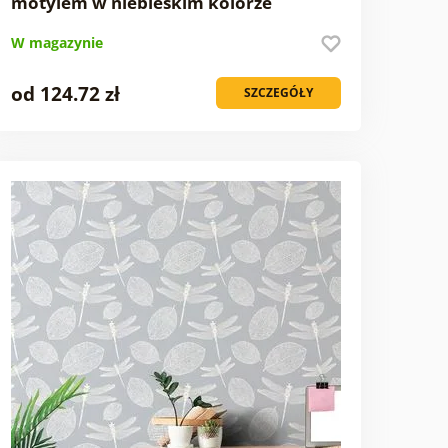
motylem w niebieskim kolorze
W magazynie
od 124.72 zł
SZCZEGÓŁY