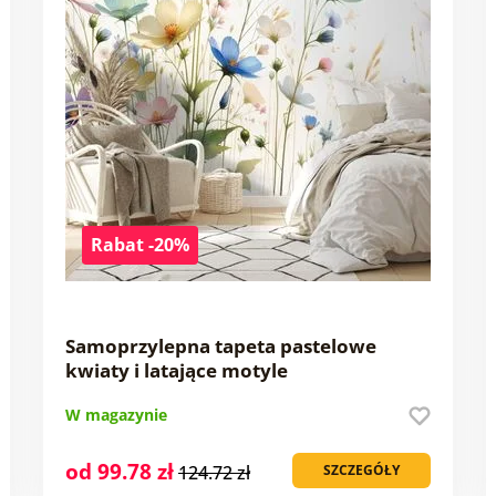
Rabat -20%
Samoprzylepna tapeta pastelowe
kwiaty i latające motyle
W magazynie
od 99.78 zł
124.72 zł
SZCZEGÓŁY