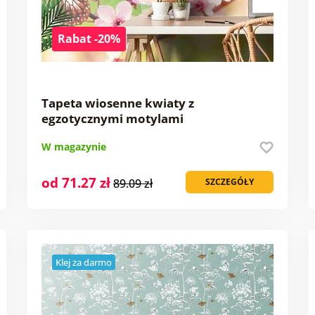
Rabat -20%
Tapeta wiosenne kwiaty z
egzotycznymi motylami
W magazynie
od 71.27 zł
89.09 zł
SZCZEGÓŁY
Klej za darmo