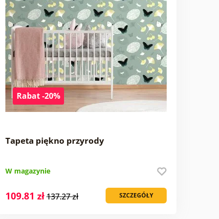
Rabat -20%
Tapeta piękno przyrody
W magazynie
109.81 zł
137.27 zł
SZCZEGÓŁY