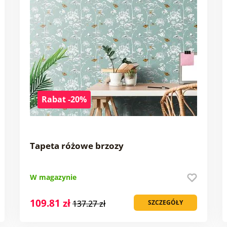
Rabat -20%
Tapeta różowe brzozy
W magazynie
109.81 zł
137.27 zł
SZCZEGÓŁY