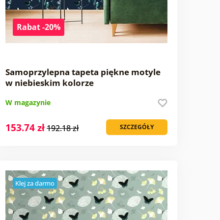
Rabat -20%
Samoprzylepna tapeta piękne motyle
w niebieskim kolorze
W magazynie
153.74 zł
192.18 zł
SZCZEGÓŁY
Klej za darmo