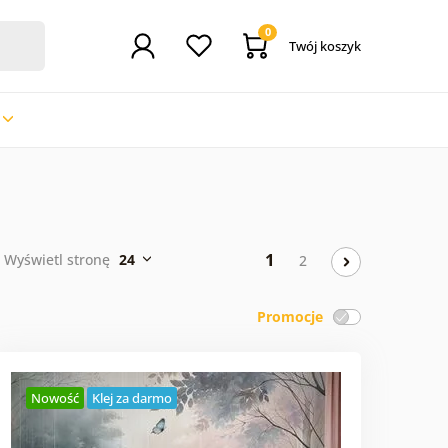
0
Twój koszyk
1
Wyświetl stronę
24
2
Promocje
Nowość
Klej za darmo