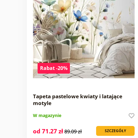
Rabat -20%
Tapeta pastelowe kwiaty i latające
motyle
W magazynie
od 71.27 zł
89.09 zł
SZCZEGÓŁY