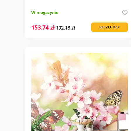
W magazynie
153.74 zł
192.18 zł
SZCZEGÓŁY