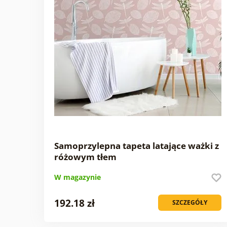
Samoprzylepna tapeta latające ważki z
różowym tłem
W magazynie
192.18 zł
SZCZEGÓŁY