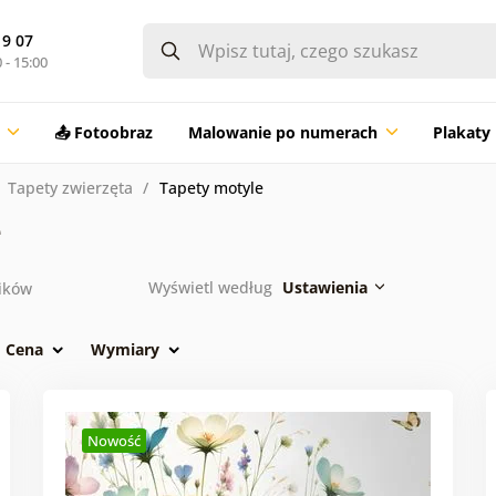
19 07
 - 15:00
📤 Fotoobraz
Malowanie po numerach
Plakaty
Tapety zwierzęta
Tapety motyle
e
Wyświetl według
Ustawienia
ików
Cena
Wymiary
Nowość