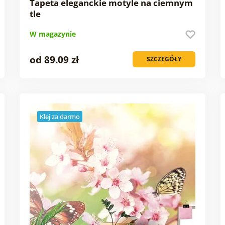
Tapeta eleganckie motyle na ciemnym
tle
W magazynie
od 89.09 zł
SZCZEGÓŁY
Klej za darmo