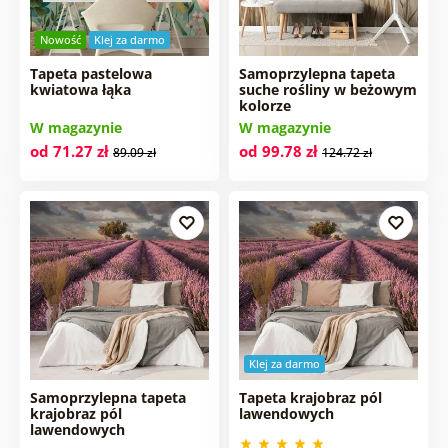
Nowość
Klej za darmo
Tapeta pastelowa
Samoprzylepna tapeta
kwiatowa łąka
suche rośliny w beżowym
kolorze
W magazynie
W magazynie
od 71.27 zł
od 99.78 zł
89.09 zł
124.72 zł
Klej za darmo
Samoprzylepna tapeta
Tapeta krajobraz pól
krajobraz pól
lawendowych
lawendowych