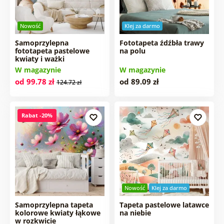
Nowość
Klej za darmo
Samoprzylepna
Fototapeta źdźbła trawy
fototapeta pastelowe
na polu
kwiaty i ważki
W magazynie
W magazynie
od 99.78 zł
od 89.09 zł
124.72 zł
Rabat -20%
Nowość
Klej za darmo
Samoprzylepna tapeta
Tapeta pastelowe latawce
kolorowe kwiaty łąkowe
na niebie
w rozkwicie