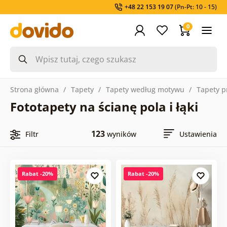
+48 22 153 19 07
(Pn-Pt: 10 - 15)
0
Strona główna
Tapety
Tapety według motywu
Tapety p
Fototapety na ścianę pola i łąki
123
Filtr
wyników
Ustawienia
Rabat -20%
Rabat -20%