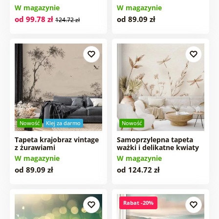
W magazynie
W magazynie
od 99.78 zł
od 89.09 zł
124.72 zł
Nowość
Klej za darmo
Nowość
Tapeta krajobraz vintage
Samoprzylepna tapeta
z żurawiami
ważki i delikatne kwiaty
W magazynie
W magazynie
od 89.09 zł
od 124.72 zł
Rabat -20%