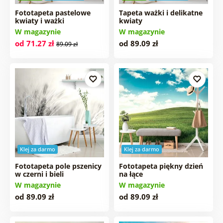
Fototapeta pastelowe
Tapeta ważki i delikatne
kwiaty i ważki
kwiaty
W magazynie
W magazynie
od 71.27 zł
od 89.09 zł
89.09 zł
Klej za darmo
Klej za darmo
Fototapeta pole pszenicy
Fototapeta piękny dzień
w czerni i bieli
na łące
W magazynie
W magazynie
od 89.09 zł
od 89.09 zł