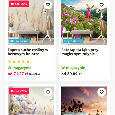
Rabat -20%
Klej za darmo
Klej za darmo
Tapeta suche rośliny w
Fototapeta łąka przy
beżowym kolorze
magicznym młynie
W magazynie
W magazynie
od 71.27 zł
od 89.09 zł
89.09 zł
Rabat -20%