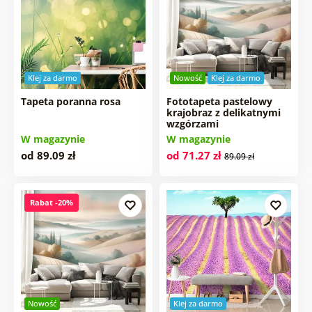
Klej za darmo
Nowość
Klej za darmo
Tapeta poranna rosa
Fototapeta pastelowy
krajobraz z delikatnymi
wzgórzami
W magazynie
W magazynie
od 89.09 zł
od 71.27 zł
89.09 zł
Rabat -20%
Nowość
Klej za darmo