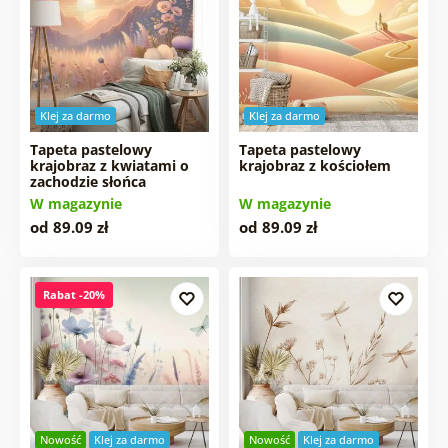
Klej za darmo
Klej za darmo
Tapeta pastelowy
Tapeta pastelowy
krajobraz z kwiatami o
krajobraz z kościołem
zachodzie słońca
W magazynie
W magazynie
od 89.09 zł
od 89.09 zł
Rabat -20%
Nowość
Klej za darmo
Nowość
Klej za darmo