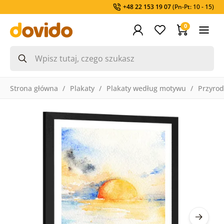
+48 22 153 19 07
(Pn-Pt: 10 - 15)
0
Strona główna
Plakaty
Plakaty według motywu
Przyro