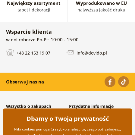
Największy asortyment
Wyprodukowano w EU
tapet i dekoracji
najwyższa jakość druku
Wsparcie klienta
w dni robocze Pn-Pt: 10:00 - 15:00
+48 22 153 19 07
info@dovido.pl
Obserwuj nas na
Wszystko o zakupach
Przydatne informacje
Warunki handlowe i
O nas
Dbamy o Twoją prywatność
reklamacyjne
Często zadawane pytania
Prywatność
Kontakt
Pliki cookies pomogą Ci szybko znaleźć to, czego potrzebujesz,
Opcje wysyłki i płatności
Współpraca hurtowa