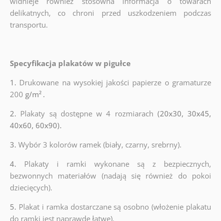
widnieje również stosowna informacja o towarach
delikatnych, co chroni przed uszkodzeniem podczas
transportu.
Specyfikacja plakatów w pigułce
1.
Drukowane na wysokiej jakości papierze o gramaturze
200
g/m²
.
2.
Plakaty są dostępne w 4 rozmiarach
(20x30, 30x45,
40x60, 60x90).
3.
Wybór 3 kolorów ramek (biały, czarny, srebrny).
4.
Plakaty i ramki wykonane są z bezpiecznych,
bezwonnych materiałów (nadają się również do pokoi
dziecięcych).
5.
Plakat i ramka dostarczane są osobno (włożenie plakatu
do ramki jest naprawdę łatwe).