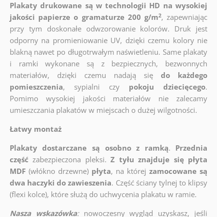
Plakaty drukowane są w technologii HD na wysokiej
2
jakości papierze o gramaturze 200 g/m
, zapewniając
przy tym doskonałe odwzorowanie kolorów. Druk jest
odporny na promieniowanie UV, dzięki czemu kolory nie
blakną nawet po długotrwałym naświetleniu. Same plakaty
i ramki wykonane są z bezpiecznych, bezwonnych
materiałów, dzięki czemu nadają się
do każdego
pomieszczenia
, sypialni czy
pokoju dziecięcego
.
Pomimo wysokiej jakości materiałów nie zalecamy
umieszczania plakatów w miejscach o dużej wilgotności.
Łatwy montaż
Plakaty dostarczane są osobno z ramką
.
Przednia
część
zabezpieczona pleksi.
Z tyłu znajduje się płyta
MDF
(włókno drzewne)
płyta
, na której
zamocowane są
dwa haczyki do zawieszenia
. Część ściany tylnej to klipsy
(flexi kolce), które służą do uchwycenia plakatu w ramie.
Nasza wskazówka
:
nowoczesny wygląd uzyskasz, jeśli