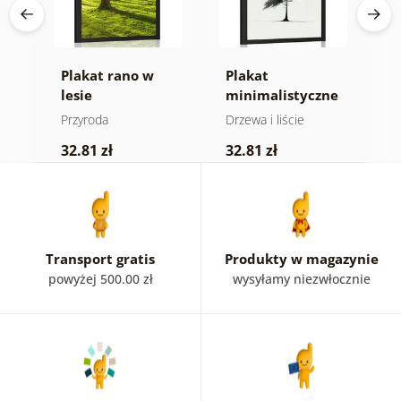
ne
Plakat rano w
Plakat
P
lesie
minimalistyczne
f
drzewo iglaste
Przyroda
Drzewa i liście
P
32.81 zł
32.81 zł
2
Transport gratis
Produkty w magazynie
powyżej 500.00 zł
wysyłamy niezwłocznie