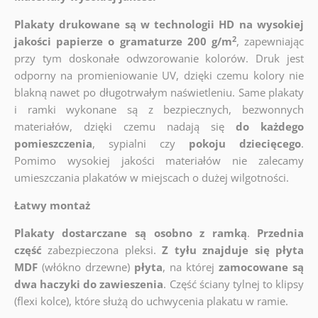
Plakaty drukowane są w technologii HD na wysokiej
2
jakości papierze o gramaturze 200 g/m
, zapewniając
przy tym doskonałe odwzorowanie kolorów. Druk jest
odporny na promieniowanie UV, dzięki czemu kolory nie
blakną nawet po długotrwałym naświetleniu. Same plakaty
i ramki wykonane są z bezpiecznych, bezwonnych
materiałów, dzięki czemu nadają się
do każdego
pomieszczenia
, sypialni czy
pokoju dziecięcego
.
Pomimo wysokiej jakości materiałów nie zalecamy
umieszczania plakatów w miejscach o dużej wilgotności.
Łatwy montaż
Plakaty dostarczane są osobno z ramką
.
Przednia
część
zabezpieczona pleksi.
Z tyłu znajduje się płyta
MDF
(włókno drzewne)
płyta
, na której
zamocowane są
dwa haczyki do zawieszenia
. Część ściany tylnej to klipsy
(flexi kolce), które służą do uchwycenia plakatu w ramie.