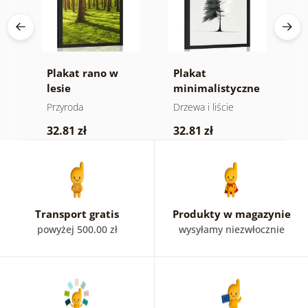
ne
Plakat rano w
Plakat
P
lesie
minimalistyczne
f
drzewo iglaste
Przyroda
Drzewa i liście
P
32.81 zł
32.81 zł
2
Transport gratis
Produkty w magazynie
powyżej 500.00 zł
wysyłamy niezwłocznie