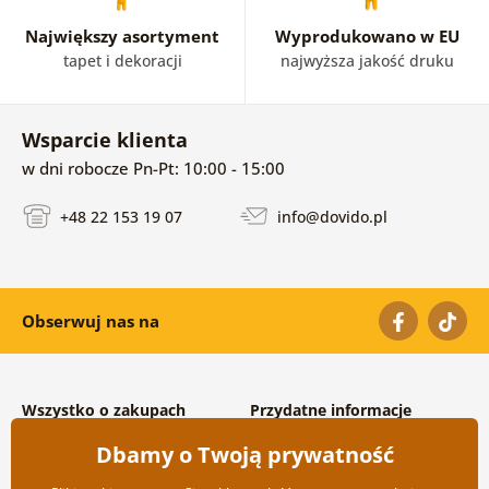
Największy asortyment
Wyprodukowano w EU
tapet i dekoracji
najwyższa jakość druku
Wsparcie klienta
w dni robocze Pn-Pt: 10:00 - 15:00
+48 22 153 19 07
info@dovido.pl
Obserwuj nas na
Wszystko o zakupach
Przydatne informacje
Warunki handlowe i
O nas
Dbamy o Twoją prywatność
reklamacyjne
Często zadawane pytania
Prywatność
Kontakt