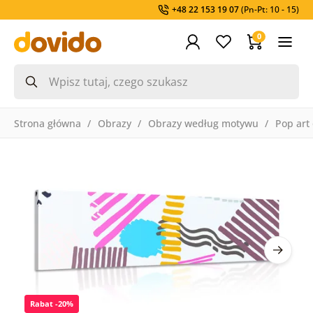
+48 22 153 19 07
(Pn-Pt: 10 - 15)
0
Strona główna
Obrazy
Obrazy według motywu
Pop art
Rabat -20%