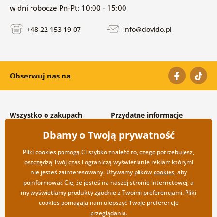
w dni robocze Pn-Pt: 10:00 - 15:00
+48 22 153 19 07
info@dovido.pl
Obserwuj nas na
Wszystko o zakupach
Przydatne informacje
Warunki handlowe i
O nas
Dbamy o Twoją prywatność
reklamacyjne
Często zadawane pytania
Prywatność
Kontakt
Pliki cookies pomogą Ci szybko znaleźć to, czego potrzebujesz,
Opcje wysyłki i płatności
Współpraca hurtowa
oszczędzą Twój czas i ograniczą wyświetlanie reklam którymi
Zwrot towarów
nie jesteś zainteresowany. Używamy plików
cookies
, aby
poinformować Cię, że jesteś na naszej stronie internetowej, a
my wyświetlamy produkty zgodnie z Twoimi preferencjami. Pliki
cookies pomagają nam ulepszyć Twoje preferencje
przeglądania.