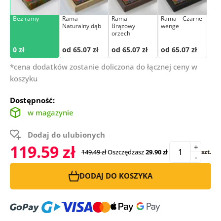
Bez ramy
Rama –
Rama –
Rama – Czarne
Naturalny dąb
Brązowy
wenge
orzech
0 zł
od 65.07 zł
od 65.07 zł
od 65.07 zł
*cena dodatków zostanie doliczona do łącznej ceny w
koszyku
Dostępność:
w magazynie
Dodaj do ulubionych
119.59 zł
+
149.49 zł
Oszczędzasz
29.90 zł
szt.
-
DODAJ DO KOSZYKA