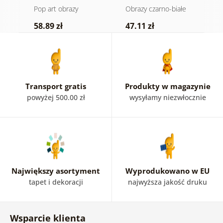
włosami
czaszka w wersji
ne
Pop art obrazy
Obrazy czarno-białe
P
czarno-białej
58.89 zł
47.11 zł
5
Transport gratis
Produkty w magazynie
powyżej 500.00 zł
wysyłamy niezwłocznie
Największy asortyment
Wyprodukowano w EU
tapet i dekoracji
najwyższa jakość druku
Wsparcie klienta