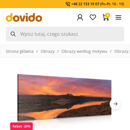
+48 22 153 19 07
(Pn-Pt: 10 - 15)
0
Strona główna
Obrazy
Obrazy według motywu
Obrazy 
Rabat -20%