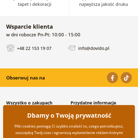
tapet i dekoracji
najwyższa jakość druku
Wsparcie klienta
w dni robocze Pn-Pt: 10:00 - 15:00
+48 22 153 19 07
info@dovido.pl
Obserwuj nas na
Wszystko o zakupach
Przydatne informacje
Warunki handlowe i
O nas
Dbamy o Twoją prywatność
reklamacyjne
Często zadawane pytania
Prywatność
Kontakt
Pliki cookies pomogą Ci szybko znaleźć to, czego potrzebujesz,
Opcje wysyłki i płatności
Współpraca hurtowa
oszczędzą Twój czas i ograniczą wyświetlanie reklam którymi
Zwrot towarów