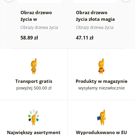
e
Obraz drzewo
Obraz drzewo
O
życia w
życia złota magia
s
kolorowym
ia
Obrazy drzewa życia
Obrazy drzewa życia
O
witrażu
k
58.89 zł
47.11 zł
5
Transport gratis
Produkty w magazynie
powyżej 500.00 zł
wysyłamy niezwłocznie
Największy asortyment
Wyprodukowano w EU