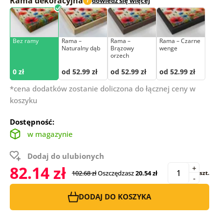
Rama dekoracyjna
dowiedz się więcej
i
Bez ramy
Rama –
Rama –
Rama – Czarne
Naturalny dąb
Brązowy
wenge
orzech
0 zł
od 52.99 zł
od 52.99 zł
od 52.99 zł
*cena dodatków zostanie doliczona do łącznej ceny w
koszyku
Dostępność:
w magazynie
Dodaj do ulubionych
82.14 zł
+
102.68 zł
Oszczędzasz
20.54 zł
szt.
-
DODAJ DO KOSZYKA