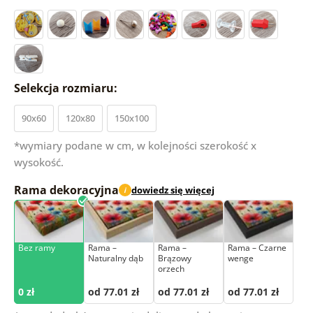
Selekcja rozmiaru:
90x60
120x80
150x100
*wymiary podane w cm, w kolejności szerokość x
wysokość.
Rama dekoracyjna
dowiedz się więcej
i
Bez ramy
Rama –
Rama –
Rama – Czarne
Naturalny dąb
Brązowy
wenge
orzech
0 zł
od 77.01 zł
od 77.01 zł
od 77.01 zł