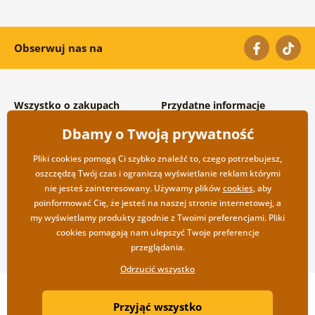
Obserwuj nas na
Wszystko o zakupach
Przydatne informacje
Warunki handlowe i
O nas
Dbamy o Twoją prywatność
reklamacyjne
Często zadawane pytania
Prywatność
Kontakt
Pliki cookies pomogą Ci szybko znaleźć to, czego potrzebujesz,
Opcje wysyłki i płatności
Współpraca hurtowa
oszczędzą Twój czas i ograniczą wyświetlanie reklam którymi
Zwrot towarów
nie jesteś zainteresowany. Używamy plików
cookies
, aby
poinformować Cię, że jesteś na naszej stronie internetowej, a
my wyświetlamy produkty zgodnie z Twoimi preferencjami. Pliki
cookies pomagają nam ulepszyć Twoje preferencje
przeglądania.
Odrzucić wszystko
Copyright ©2019 © Dovido.pl.
Przyjąć wszystko
Webdesign
Litvanyi.sk
| Sklep internetowy został stworzony przez