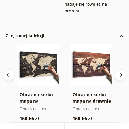
nadaje się również na
prezent
Z tej samej kolekcji
Obraz na korku
Obraz na korku
Z
a
mapa na
mapa na drewnie
(
drewnianym tle
Obrazy na korku
Obrazy na korku
P
160.66 zł
160.66 zł
6