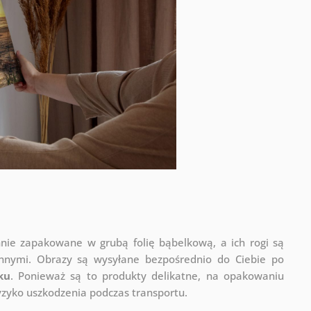
nnie zapakowane w grubą folię bąbelkową, a ich rogi są
onnymi.
Obrazy są wysyłane bezpośrednio do Ciebie po
ku
. Ponieważ są to produkty delikatne, na opakowaniu
ryzyko uszkodzenia podczas transportu.