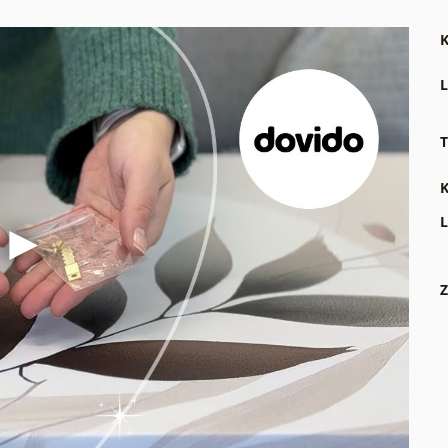
K
L
T
K
L
Z