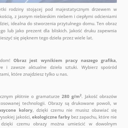
etki rodziny stojącej pod majestatycznym drzewem w
skością, z jasnym niebieskim niebem i ciepłymi odcieniami
adziei, idealna do stworzenia przytulnego domu. Ten obraz
go lub jako prezent dla bliskich. Jakość druku zapewnia
ieszyć się pięknem tego dzieła przez wiele lat.
j dom!
Obraz jest wynikiem pracy naszego grafika
,
e i zawsze aktualne dzieła sztuki. Wybierz spośród
mi, które znajdziesz tylko u nas.
2
ycznym płótnie o gramaturze
280 g/m
. Jakość obrazów
stosowanej technologii. Obrazy są drukowane powoli, w
asycone kolory
, dzięki czemu nie musisz obawiać się
sokiej jakości,
ekologiczne farby
bez zapachu, które nie
a, dzięki czemu obrazy można umieścić w dowolnym