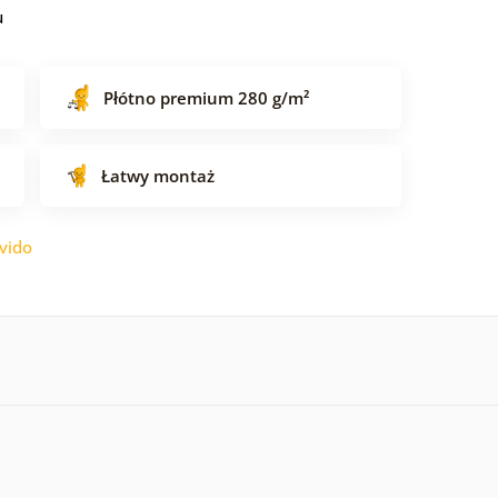
u
Płótno premium 280 g/m²
Łatwy montaż
vido