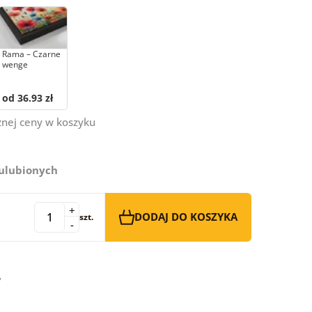
Rama – Czarne
wenge
od 36.93 zł
znej ceny w koszyku
 ulubionych
+
DODAJ DO KOSZYKA
szt.
-