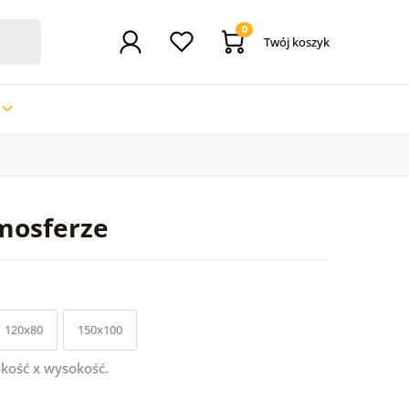
0
Twój koszyk
mosferze
120x80
150x100
kość x wysokość.