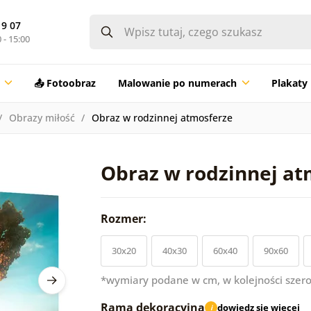
19 07
 - 15:00
📤 Fotoobraz
Malowanie po numerach
Plakaty
Obrazy miłość
Obraz w rodzinnej atmosferze
Obraz w rodzinnej at
Rozmer:
30x20
40x30
60x40
90x60
*wymiary podane w cm, w kolejności szero
Rama dekoracyjna
dowiedz się więcej
i