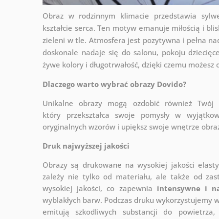
Obraz w rodzinnym klimacie przedstawia sylw
kształcie serca. Ten motyw emanuje miłością i bli
zieleni w tle. Atmosfera jest pozytywna i pełna n
doskonale nadaje się do salonu, pokoju dziecięce
żywe kolory i długotrwałość, dzięki czemu możesz c
Dlaczego warto wybrać obrazy Dovido?
Unikalne obrazy mogą ozdobić również Twó
który
przekształca swoje pomysły w wyjątkow
oryginalnych wzorów i upiększ swoje wnętrze obraza
Druk najwyższej jakości
Obrazy są drukowane na wysokiej jakości elast
zależy nie tylko od materiału, ale także od za
wysokiej jakości, co zapewnia
intensywne i n
wyblakłych barw. Podczas druku wykorzystujemy wy
emitują szkodliwych substancji do powietrz