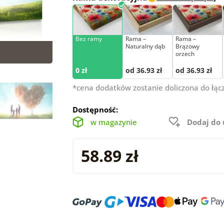
Bez ramy
Rama –
Rama –
Naturalny dąb
Brązowy
orzech
0 zł
od 36.93 zł
od 36.93 zł
*cena dodatków zostanie doliczona do łąc
Dostępność:
w magazynie
Dodaj do
58.89 zł