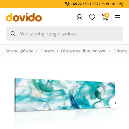
+48 22 153 19 07
(Pn-Pt: 10 - 15)
0
Strona główna
Obrazy
Obrazy według motywu
Obrazy 