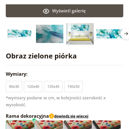
Wyświetl galerię
Obraz zielone piórka
Wymiary:
90x30
120x40
135x45
150x50
*wymiary podane w cm, w kolejności szerokość x
wysokość.
Rama dekoracyjna
dowiedz się więcej
i