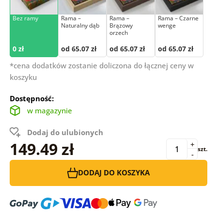
Bez ramy
Rama –
Rama –
Rama – Czarne
Naturalny dąb
Brązowy
wenge
orzech
0 zł
od 65.07 zł
od 65.07 zł
od 65.07 zł
*cena dodatków zostanie doliczona do łącznej ceny w
koszyku
Dostępność:
w magazynie
Dodaj do ulubionych
149.49 zł
+
szt.
-
DODAJ DO KOSZYKA