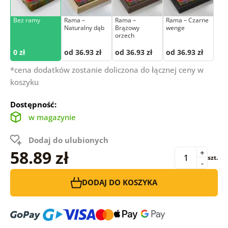
Bez ramy
Rama –
Rama –
Rama – Czarne
Naturalny dąb
Brązowy
wenge
orzech
0 zł
od 36.93 zł
od 36.93 zł
od 36.93 zł
*cena dodatków zostanie doliczona do łącznej ceny w
koszyku
Dostępność:
w magazynie
Dodaj do ulubionych
58.89 zł
+
szt.
-
DODAJ DO KOSZYKA