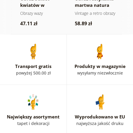
lu
kwiatów w
martwa natura
d
ji
czarnej wazie
e
Obrazy wazy
Vintage a retro obrazy
O
n
47.11 zł
58.89 zł
1
Transport gratis
Produkty w magazynie
powyżej 500.00 zł
wysyłamy niezwłocznie
Największy asortyment
Wyprodukowano w EU
tapet i dekoracji
najwyższa jakość druku