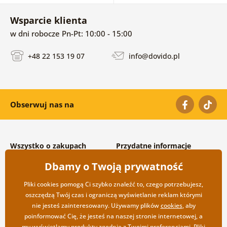
Wsparcie klienta
w dni robocze Pn-Pt: 10:00 - 15:00
+48 22 153 19 07
info@dovido.pl
Obserwuj nas na
Wszystko o zakupach
Przydatne informacje
Warunki handlowe i
O nas
Dbamy o Twoją prywatność
reklamacyjne
Często zadawane pytania
Prywatność
Kontakt
Pliki cookies pomogą Ci szybko znaleźć to, czego potrzebujesz,
Opcje wysyłki i płatności
Współpraca hurtowa
oszczędzą Twój czas i ograniczą wyświetlanie reklam którymi
Zwrot towarów
nie jesteś zainteresowany. Używamy plików
cookies
, aby
poinformować Cię, że jesteś na naszej stronie internetowej, a
my wyświetlamy produkty zgodnie z Twoimi preferencjami. Pliki