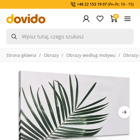
+48 22 153 19 07
(Pn-Pt: 10 - 15)
0
Strona główna
Obrazy
Obrazy według motywu
Obrazy 