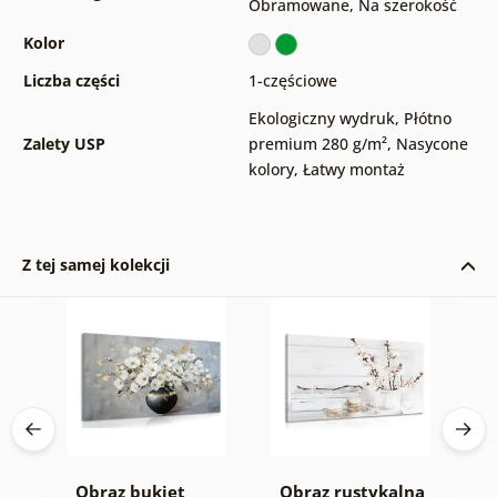
Obramowane
,
Na szerokość
Kolor
Liczba części
1-częściowe
Ekologiczny wydruk
,
Płótno
Zalety USP
premium 280 g/m²
,
Nasycone
kolory
,
Łatwy montaż
Z tej samej kolekcji
o i
Obraz bukiet
Obraz rustykalna
O