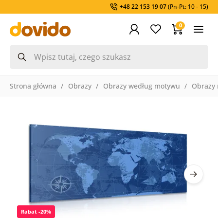
+48 22 153 19 07
(Pn-Pt: 10 - 15)
0
Strona główna
Obrazy
Obrazy według motywu
Obrazy
Rabat -20%