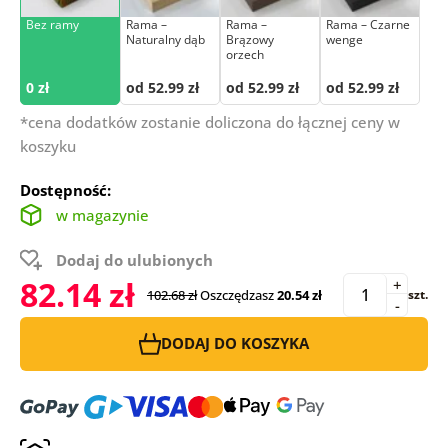
Bez ramy
Rama –
Rama –
Rama – Czarne
Naturalny dąb
Brązowy
wenge
orzech
0 zł
od 52.99 zł
od 52.99 zł
od 52.99 zł
*cena dodatków zostanie doliczona do łącznej ceny w
koszyku
Dostępność:
w magazynie
Dodaj do ulubionych
82.14 zł
+
102.68 zł
Oszczędzasz
20.54 zł
szt.
-
DODAJ DO KOSZYKA