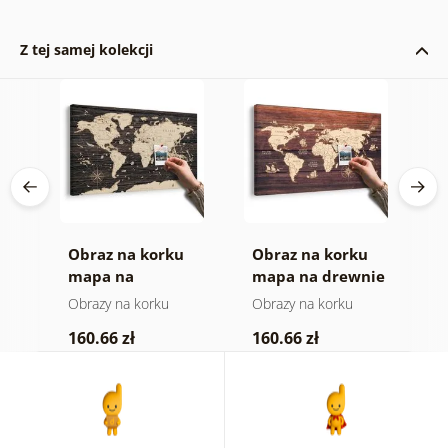
Z tej samej kolekcji
Obraz na korku
Obraz na korku
O
mapa na
mapa na drewnie
m
ym
drewnianym tle
Obrazy na korku
Obrazy na korku
O
160.66 zł
160.66 zł
4