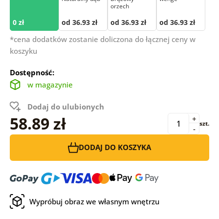
orzech
0 zł
od 36.93 zł
od 36.93 zł
od 36.93 zł
*cena dodatków zostanie doliczona do łącznej ceny w
koszyku
Dostępność:
w magazynie
Dodaj do ulubionych
58.89 zł
+
szt.
-
DODAJ DO KOSZYKA
Wypróbuj obraz we własnym wnętrzu