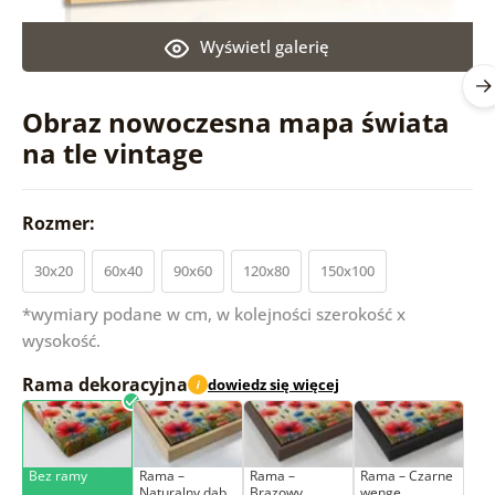
Wyświetl galerię
Obraz nowoczesna mapa świata
na tle vintage
Rozmer:
30x20
60x40
90x60
120x80
150x100
*wymiary podane w cm, w kolejności szerokość x
wysokość.
Rama dekoracyjna
dowiedz się więcej
i
Bez ramy
Rama –
Rama –
Rama – Czarne
Naturalny dąb
Brązowy
wenge