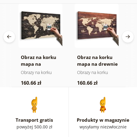
a
Obraz na korku
Obraz na korku
O
e
mapa na
mapa na drewnie
m
drewnianym tle
Obrazy na korku
Obrazy na korku
O
160.66 zł
160.66 zł
4
Transport gratis
Produkty w magazynie
powyżej 500.00 zł
wysyłamy niezwłocznie