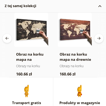
Z tej samej kolekcji
Obraz na korku
Obraz na korku
O
mapa na
mapa na drewnie
m
ym
drewnianym tle
Obrazy na korku
Obrazy na korku
O
160.66 zł
160.66 zł
4
Transport gratis
Produkty w magazynie