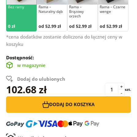
Bez ramy
Rama –
Rama –
Rama – Czarne
Naturalny dąb
Brązowy
wenge
orzech
0 zł
od 52.99 zł
od 52.99 zł
od 52.99 zł
*cena dodatków zostanie doliczona do łącznej ceny w
koszyku
Dostępność:
w magazynie
Dodaj do ulubionych
102.68 zł
+
szt.
-
DODAJ DO KOSZYKA