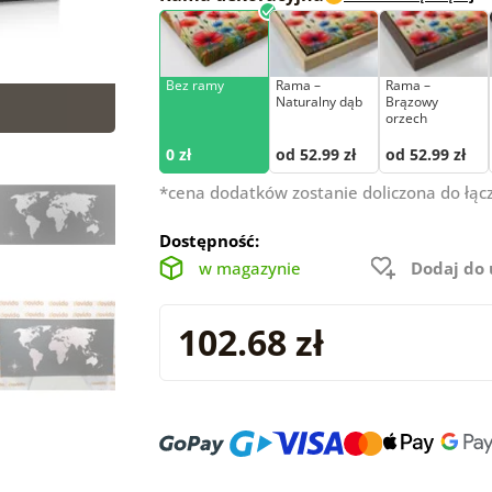
Bez ramy
Rama –
Rama –
Naturalny dąb
Brązowy
orzech
0 zł
od 52.99 zł
od 52.99 zł
*cena dodatków zostanie doliczona do łąc
Dostępność:
w magazynie
Dodaj do
102.68 zł