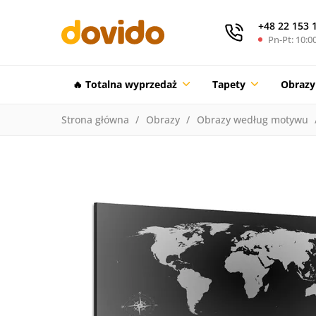
+48 22 153 
Pn-Pt: 10:00
🔥 Totalna wyprzedaż
Tapety
Obrazy
Strona główna
Obrazy
Obrazy według motywu