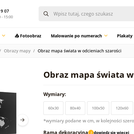
19 07
 - 15:00
📤 Fotoobraz
Malowanie po numerach
Plakaty
Obrazy mapy
Obraz mapa świata w odcieniach szarości
Obraz mapa świata w 
Wymiary:
60x30
80x40
100x50
120x60
*wymiary podane w cm, w kolejności szero
Rama dekoracyjna
dowiedz się więcej
i