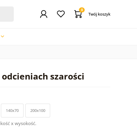
0
Twój koszyk
odcieniach szarości
140x70
200x100
kość x wysokość.