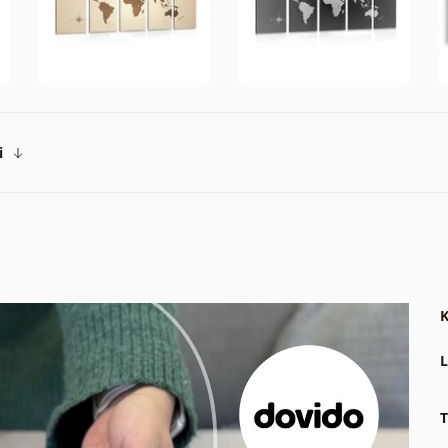
i
K
L
T