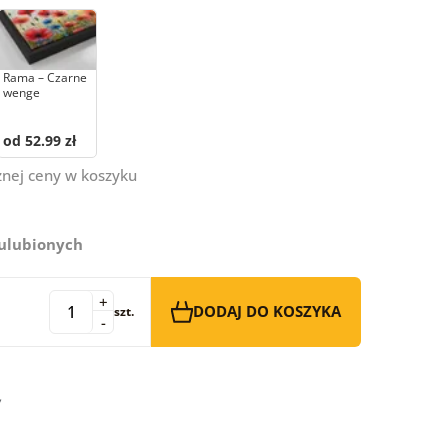
Rama – Czarne
wenge
od 52.99 zł
znej ceny w koszyku
 ulubionych
+
DODAJ DO KOSZYKA
szt.
-