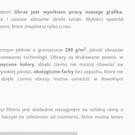
j dom!
Obraz jest wynikiem pracy naszego grafika
,
e i zawsze aktualne dzieła sztuki. Wybierz spośród
mi, które znajdziesz tylko u nas.
2
ycznym płótnie o gramaturze
280 g/m
. Jakość obrazów
stosowanej technologii. Obrazy są drukowane powoli, w
asycone kolory
, dzięki czemu nie musisz obawiać się
sokiej jakości,
ekologiczne farby
bez zapachu, które nie
a, dzięki czemu obrazy można umieścić w dowolnym
! Płótno jest dokładnie naciągnięte na solidną ramę o
haczyki (w zależności od rozmiaru), które można łatwo