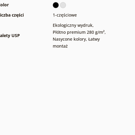
olor
iczba części
1-częściowe
Ekologiczny wydruk
,
Płótno premium 280 g/m²
,
alety USP
Nasycone kolory
,
Łatwy
montaż