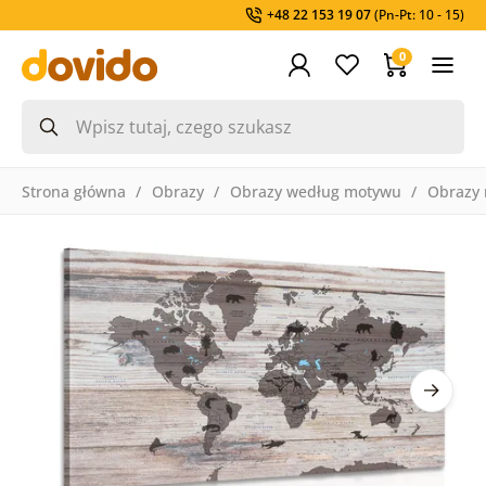
+48 22 153 19 07
(Pn-Pt: 10 - 15)
0
Strona główna
Obrazy
Obrazy według motywu
Obrazy