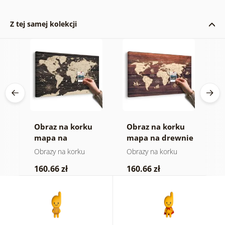
Z tej samej kolekcji
Obraz na korku
Obraz na korku
O
a
mapa na
mapa na drewnie
m
drewnianym tle
Obrazy na korku
Obrazy na korku
O
160.66 zł
160.66 zł
4