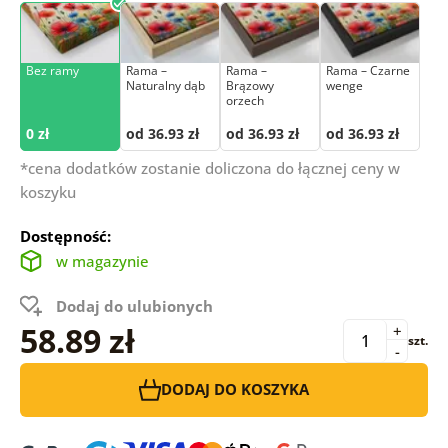
Bez ramy
Rama –
Rama –
Rama – Czarne
Naturalny dąb
Brązowy
wenge
orzech
0 zł
od 36.93 zł
od 36.93 zł
od 36.93 zł
*cena dodatków zostanie doliczona do łącznej ceny w
koszyku
Dostępność:
w magazynie
Dodaj do ulubionych
58.89 zł
+
szt.
-
DODAJ DO KOSZYKA