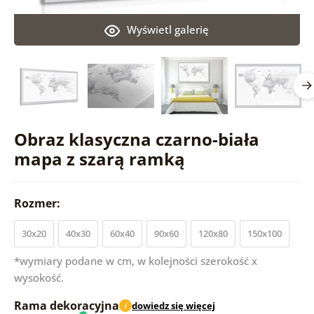
Wyświetl galerię
Obraz klasyczna czarno-biała
mapa z szarą ramką
Rozmer:
30x20
40x30
60x40
90x60
120x80
150x100
*wymiary podane w cm, w kolejności szerokość x
wysokość.
Rama dekoracyjna
dowiedz się więcej
i