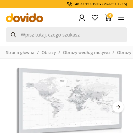
+48 22 153 19 07
(Pn-Pt: 10 - 15)
0
Strona główna
Obrazy
Obrazy według motywu
Obrazy