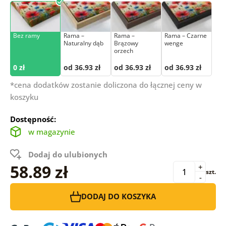
Bez ramy
Rama –
Rama –
Rama – Czarne
Naturalny dąb
Brązowy
wenge
orzech
0 zł
od 36.93 zł
od 36.93 zł
od 36.93 zł
*cena dodatków zostanie doliczona do łącznej ceny w
koszyku
Dostępność:
w magazynie
Dodaj do ulubionych
58.89 zł
+
szt.
-
DODAJ DO KOSZYKA