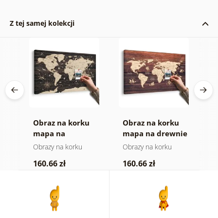
Z tej samej kolekcji
Obraz na korku
Obraz na korku
O
mapa na
mapa na drewnie
m
drewnianym tle
Obrazy na korku
Obrazy na korku
O
160.66 zł
160.66 zł
4