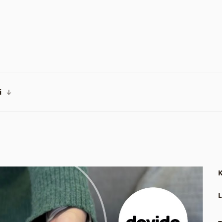
i
K
L