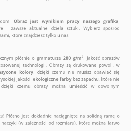
j dom!
Obraz jest wynikiem pracy naszego grafika
,
e i zawsze aktualne dzieła sztuki. Wybierz spośród
mi, które znajdziesz tylko u nas.
2
ycznym płótnie o gramaturze
280 g/m
. Jakość obrazów
stosowanej technologii. Obrazy są drukowane powoli, w
asycone kolory
, dzięki czemu nie musisz obawiać się
sokiej jakości,
ekologiczne farby
bez zapachu, które nie
a, dzięki czemu obrazy można umieścić w dowolnym
! Płótno jest dokładnie naciągnięte na solidną ramę o
haczyki (w zależności od rozmiaru), które można łatwo