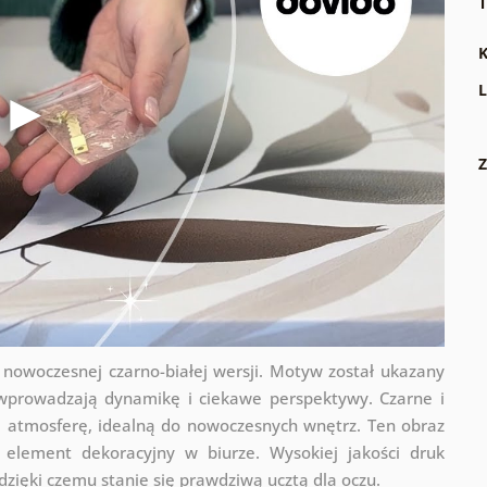
T
K
L
Z
owoczesnej czarno-białej wersji. Motyw został ukazany
 wprowadzają dynamikę i ciekawe perspektywy. Czarne i
ną atmosferę, idealną do nowoczesnych wnętrz. Ten obraz
 element dekoracyjny w biurze. Wysokiej jakości druk
zięki czemu stanie się prawdziwą ucztą dla oczu.