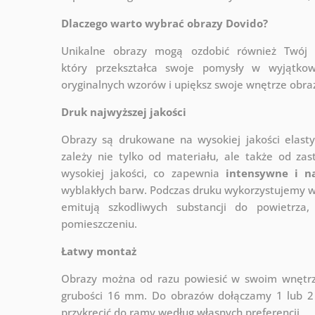
Dlaczego warto wybrać obrazy Dovido?
Unikalne obrazy mogą ozdobić również Twó
który
przekształca swoje pomysły w wyjątkow
oryginalnych wzorów i upiększ swoje wnętrze obraza
Druk najwyższej jakości
Obrazy są drukowane na wysokiej jakości elast
zależy nie tylko od materiału, ale także od za
wysokiej jakości, co zapewnia
intensywne i n
wyblakłych barw. Podczas druku wykorzystujemy wy
emitują szkodliwych substancji do powietrz
pomieszczeniu.
Łatwy montaż
Obrazy można od razu powiesić w swoim wnętrzu
grubości 16 mm. Do obrazów dołączamy 1 lub 2 
przykręcić do ramy według własnych preferencji.