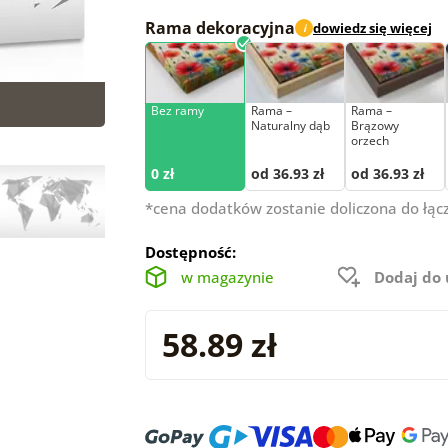
Rama dekoracyjna
dowiedz się więcej
i
Bez ramy
Rama –
Rama –
Naturalny dąb
Brązowy
orzech
0 zł
od 36.93 zł
od 36.93 zł
*cena dodatków zostanie doliczona do łąc
Dostępność:
w magazynie
Dodaj do
58.89 zł