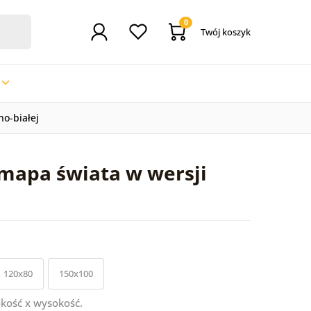
0
Twój koszyk
o-białej
mapa świata w wersji
120x80
150x100
kość x wysokość.