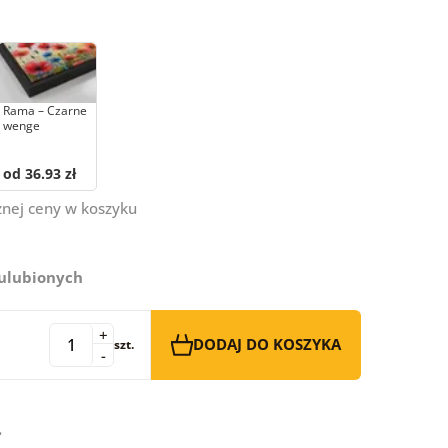
Rama – Czarne
wenge
od 36.93 zł
znej ceny w koszyku
 ulubionych
+
DODAJ DO KOSZYKA
szt.
-