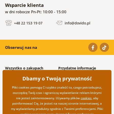
Wsparcie klienta
w dni robocze Pn-Pt: 10:00 - 15:00
+48 22 153 19 07
info@dovido.pl
Obserwuj nas na
Wszystko o zakupach
Przydatne informacje
Warunki handlowe i
O nas
Dbamy o Twoją prywatność
reklamacyjne
Często zadawane pytania
Prywatność
Kontakt
Pliki cookies pomogą Ci szybko znaleźć to, czego potrzebujesz,
Opcje wysyłki i płatności
Współpraca hurtowa
oszczędzą Twój czas i ograniczą wyświetlanie reklam którymi
Zwrot towarów
nie jesteś zainteresowany. Używamy plików
cookies
, aby
poinformować Cię, że jesteś na naszej stronie internetowej, a
my wyświetlamy produkty zgodnie z Twoimi preferencjami. Pliki