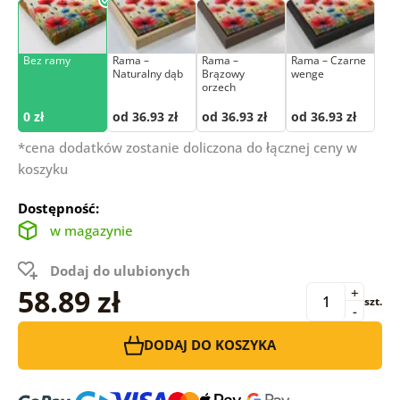
Bez ramy
Rama –
Rama –
Rama – Czarne
Naturalny dąb
Brązowy
wenge
orzech
0 zł
od 36.93 zł
od 36.93 zł
od 36.93 zł
*cena dodatków zostanie doliczona do łącznej ceny w
koszyku
Dostępność:
w magazynie
Dodaj do ulubionych
58.89 zł
+
szt.
-
DODAJ DO KOSZYKA