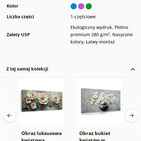
Kolor
Liczba części
1-częściowe
Ekologiczny wydruk
,
Płótno
Zalety USP
premium 280 g/m²
,
Nasycone
kolory
,
Łatwy montaż
Z tej samej kolekcji
e
Obraz luksusowa
Obraz bukiet
O
nie
kwiatowa
kwiatów w
t