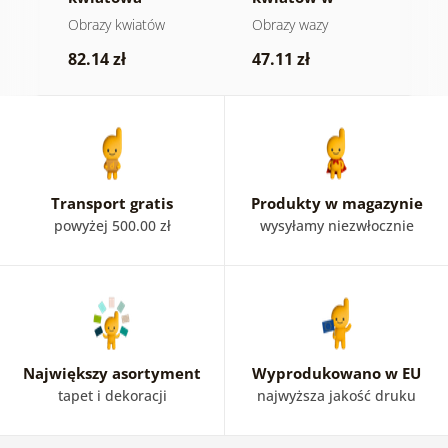
harmonia
czarnej wazie
Obrazy kwiatów
Obrazy wazy
O
82.14 zł
47.11 zł
8
Transport gratis
Produkty w magazynie
powyżej 500.00 zł
wysyłamy niezwłocznie
Największy asortyment
Wyprodukowano w EU
tapet i dekoracji
najwyższa jakość druku