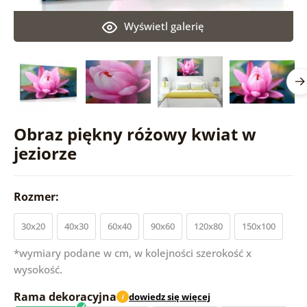
Wyświetl galerię
Obraz piękny różowy kwiat w
jeziorze
Rozmer:
30x20
40x30
60x40
90x60
120x80
150x100
*wymiary podane w cm, w kolejności szerokość x
wysokość.
Rama dekoracyjna
dowiedz się więcej
i