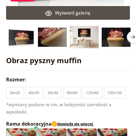
Wyświetl galerię
Obraz pyszny muffin
Rozmer:
30x20
40x30
60x40
90x60
120x80
150x100
*wymiary podane w cm, w kolejności szerokość x
wysokość.
Rama dekoracyjna
dowiedz się więcej
i