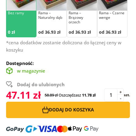
Bez ramy
Rama –
Rama –
Rama – Czarne
Naturalny dąb
Brązowy
wenge
orzech
0 zł
od 36.93 zł
od 36.93 zł
od 36.93 zł
*cena dodatków zostanie doliczona do łącznej ceny w
koszyku
Dostępność:
w magazynie
Dodaj do ulubionych
47.11 zł
+
58.89 zł
Oszczędzasz
11.78 zł
szt.
-
DODAJ DO KOSZYKA