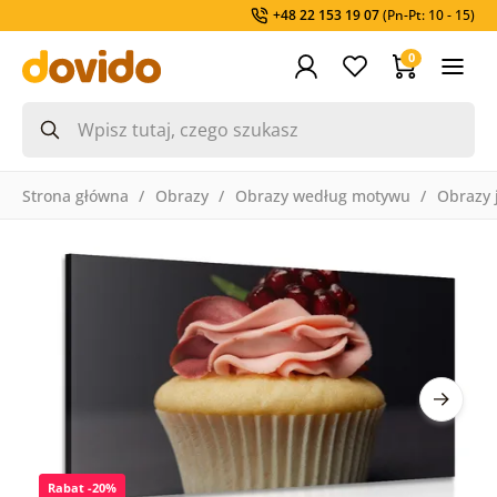
+48 22 153 19 07
(Pn-Pt: 10 - 15)
0
Strona główna
Obrazy
Obrazy według motywu
Obrazy 
Rabat -20%