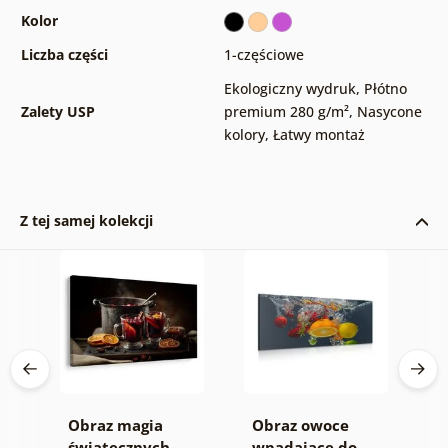
Kolor
Liczba części
1-częściowe
Ekologiczny wydruk
,
Płótno
Zalety USP
premium 280 g/m²
,
Nasycone
kolory
,
Łatwy montaż
Z tej samej kolekcji
Obraz magia
Obraz owoce
Z
wa
świątecznych
wpadające do
m