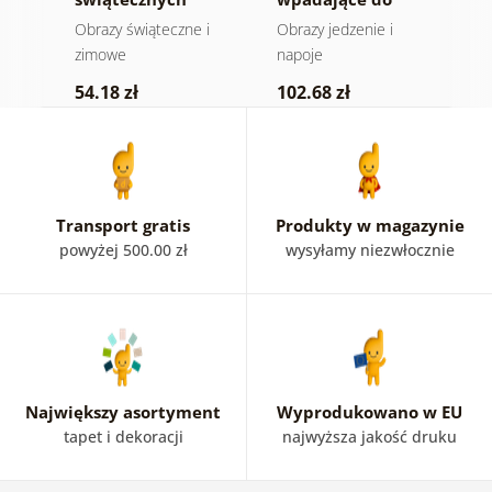
smaków
wody
Obrazy świąteczne i
Obrazy jedzenie i
Z
zimowe
napoje
1
54.18 zł
102.68 zł
Transport gratis
Produkty w magazynie
powyżej 500.00 zł
wysyłamy niezwłocznie
Największy asortyment
Wyprodukowano w EU
tapet i dekoracji
najwyższa jakość druku