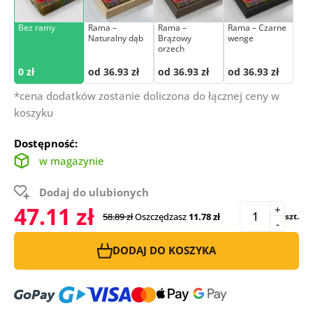
Bez ramy
Rama –
Rama –
Rama – Czarne
Naturalny dąb
Brązowy
wenge
orzech
0 zł
od 36.93 zł
od 36.93 zł
od 36.93 zł
*cena dodatków zostanie doliczona do łącznej ceny w
koszyku
Dostępność:
w magazynie
Dodaj do ulubionych
47.11 zł
+
58.89 zł
Oszczędzasz
11.78 zł
szt.
-
DODAJ DO KOSZYKA