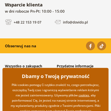
Wsparcie klienta
w dni robocze Pn-Pt: 10:00 - 15:00
+48 22 153 19 07
info@dovido.pl
Obserwuj nas na
Wszystko o zakupach
Przydatne informacje
Warunki handlowe i
O nas
Dbamy o Twoją prywatność
reklamacyjne
Często zadawane pytania
Prywatność
Kontakt
Pliki cookies pomogą Ci szybko znaleźć to, czego potrzebujesz,
Opcje wysyłki i płatności
Współpraca hurtowa
oszczędzą Twój czas i ograniczą wyświetlanie reklam którymi
Zwrot towarów
nie jesteś zainteresowany. Używamy plików
cookies
, aby
poinformować Cię, że jesteś na naszej stronie internetowej, a
my wyświetlamy produkty zgodnie z Twoimi preferencjami. Pliki
cookies pomagają nam ulepszyć Twoje preferencje