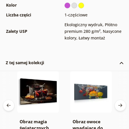
Kolor
Liczba części
1-częściowe
Ekologiczny wydruk
,
Płótno
Zalety USP
premium 280 g/m²
,
Nasycone
kolory
,
Łatwy montaż
Z tej samej kolekcji
Obraz magia
Obraz owoce
Z
wa
świątecznych
wpadające do
m