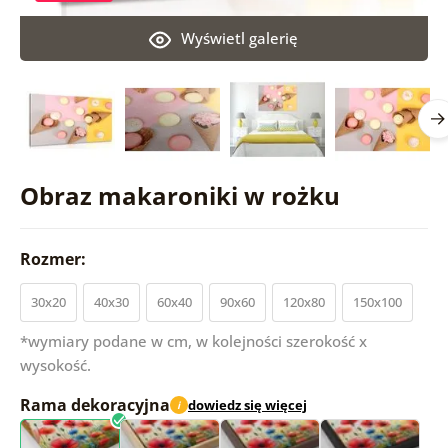
Wyświetl galerię
Obraz makaroniki w rożku
Rozmer:
30x20
40x30
60x40
90x60
120x80
150x100
*wymiary podane w cm, w kolejności szerokość x
wysokość.
Rama dekoracyjna
dowiedz się więcej
i