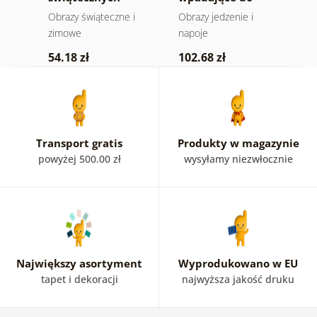
smaków
wody
Obrazy świąteczne i
Obrazy jedzenie i
Z
zimowe
napoje
1
54.18 zł
102.68 zł
Transport gratis
Produkty w magazynie
powyżej 500.00 zł
wysyłamy niezwłocznie
Największy asortyment
Wyprodukowano w EU
tapet i dekoracji
najwyższa jakość druku