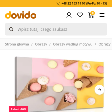
+48 22 153 19 07
(Pn-Pt: 10 - 15)
0
Strona główna
Obrazy
Obrazy według motywu
Obrazy 
Rabat -20%