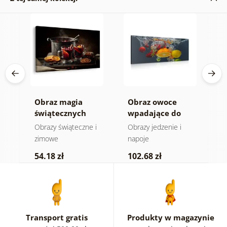
Obraz magia
Obraz owoce
Z
wa
świątecznych
wpadające do
m
smaków
wody
Obrazy świąteczne i
Obrazy jedzenie i
Z
zimowe
napoje
1
54.18 zł
102.68 zł
Transport gratis
Produkty w magazynie