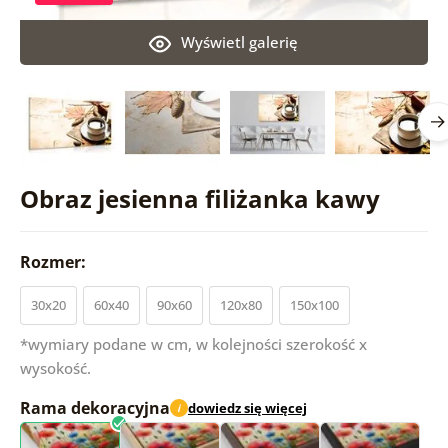
Wyświetl galerię
Obraz jesienna filiżanka kawy
Rozmer:
30x20
60x40
90x60
120x80
150x100
*wymiary podane w cm, w kolejności szerokość x
wysokość.
Rama dekoracyjna
dowiedz się więcej
i