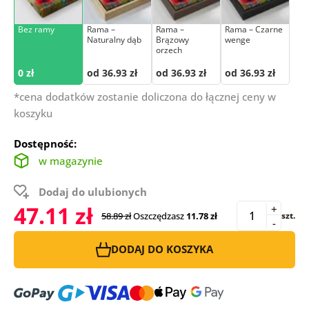
Bez ramy
Rama –
Rama –
Rama – Czarne
Naturalny dąb
Brązowy
wenge
orzech
0 zł
od 36.93 zł
od 36.93 zł
od 36.93 zł
*cena dodatków zostanie doliczona do łącznej ceny w
koszyku
Dostępność:
w magazynie
Dodaj do ulubionych
47.11 zł
+
58.89 zł
Oszczędzasz
11.78 zł
szt.
-
DODAJ DO KOSZYKA