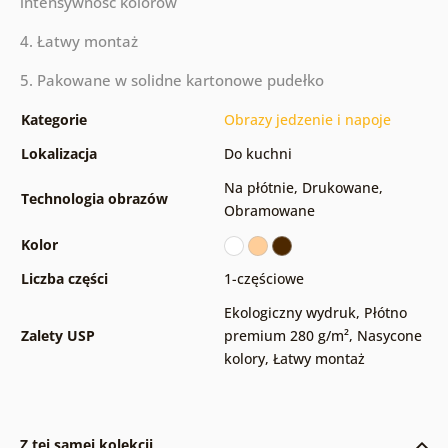
intensywność kolorów
4. Łatwy montaż
5. Pakowane w solidne kartonowe pudełko
Kategorie
Obrazy jedzenie i napoje
Lokalizacja
Do kuchni
Na płótnie
,
Drukowane
,
Technologia obrazów
Obramowane
Kolor
Liczba części
1-częściowe
Ekologiczny wydruk
,
Płótno
Zalety USP
premium 280 g/m²
,
Nasycone
kolory
,
Łatwy montaż
Z tej samej kolekcji