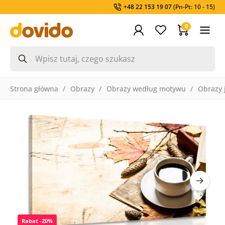
+48 22 153 19 07
(Pn-Pt: 10 - 15)
0
Strona główna
Obrazy
Obrazy według motywu
Obrazy 
Rabat -20%