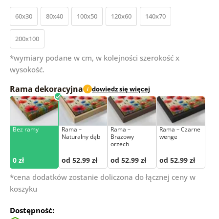
60x30
80x40
100x50
120x60
140x70
200x100
*wymiary podane w cm, w kolejności szerokość x
wysokość.
Rama dekoracyjna
dowiedz się więcej
i
Bez ramy
Rama –
Rama –
Rama – Czarne
Naturalny dąb
Brązowy
wenge
orzech
0 zł
od 52.99 zł
od 52.99 zł
od 52.99 zł
*cena dodatków zostanie doliczona do łącznej ceny w
koszyku
Dostępność: