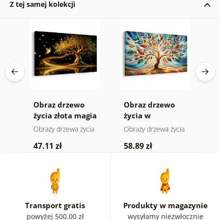
Z tej samej kolekcji
Obraz drzewo
Obraz drzewo
O
wej
życia złota magia
życia w
m
kolorowym
l
ia
Obrazy drzewa życia
Obrazy drzewa życia
Ob
witrażu
b
47.11 zł
58.89 zł
4
Transport gratis
Produkty w magazynie
powyżej 500.00 zł
wysyłamy niezwłocznie