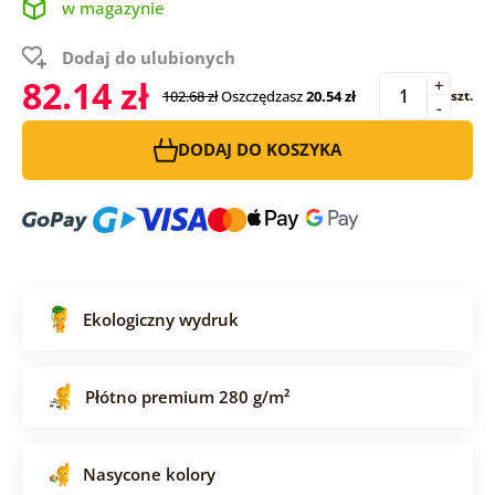
w magazynie
Dodaj do ulubionych
82.14 zł
+
102.68 zł
Oszczędzasz
20.54 zł
szt.
-
DODAJ DO KOSZYKA
Ekologiczny wydruk
Płótno premium 280 g/m²
Nasycone kolory