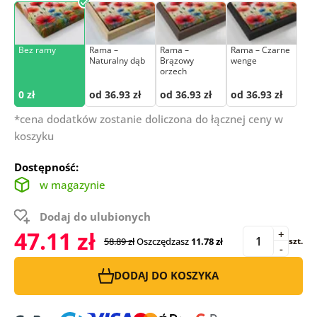
Bez ramy
Rama –
Rama –
Rama – Czarne
Naturalny dąb
Brązowy
wenge
orzech
0 zł
od 36.93 zł
od 36.93 zł
od 36.93 zł
*cena dodatków zostanie doliczona do łącznej ceny w
koszyku
Dostępność:
w magazynie
Dodaj do ulubionych
47.11 zł
+
58.89 zł
Oszczędzasz
11.78 zł
szt.
-
DODAJ DO KOSZYKA