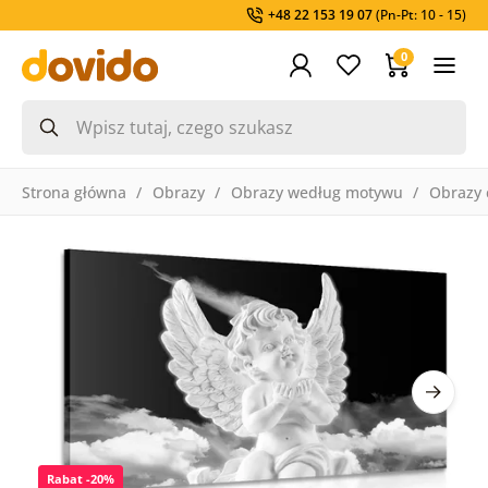
+48 22 153 19 07
(Pn-Pt: 10 - 15)
0
Strona główna
Obrazy
Obrazy według motywu
Obrazy 
Rabat -20%