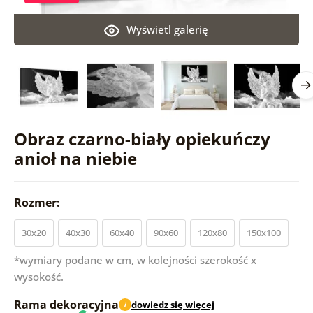
Wyświetl galerię
Obraz czarno-biały opiekuńczy
anioł na niebie
Rozmer:
30x20
40x30
60x40
90x60
120x80
150x100
*wymiary podane w cm, w kolejności szerokość x
wysokość.
Rama dekoracyjna
dowiedz się więcej
i