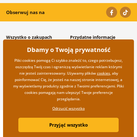
Obserwuj nas na
Wszystko o zakupach
Przydatne informacje
Warunki handlowe i
O nas
Dbamy o Twoją prywatność
reklamacyjne
Często zadawane pytania
Prywatność
Kontakt
Pliki cookies pomogą Ci szybko znaleźć to, czego potrzebujesz,
Opcje wysyłki i płatności
Współpraca hurtowa
oszczędzą Twój czas i ograniczą wyświetlanie reklam którymi
Zwrot towarów
nie jesteś zainteresowany. Używamy plików
cookies
, aby
poinformować Cię, że jesteś na naszej stronie internetowej, a
my wyświetlamy produkty zgodnie z Twoimi preferencjami. Pliki
cookies pomagają nam ulepszyć Twoje preferencje
przeglądania.
Odrzucić wszystko
Copyright ©2019 © Dovido.pl.
Przyjąć wszystko
Webdesign
Litvanyi.sk
| Sklep internetowy został stworzony przez