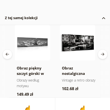
Z tej samej kolekcji
Obraz piękny
Obraz
O
ra
szczyt górski w
nostalgiczna
s
-
wersji czarno-
muzyczna
e
Obrazy według
Vintage a retro obrazy
O
białej
atmosfera
motywu
102.68 zł
4
149.49 zł