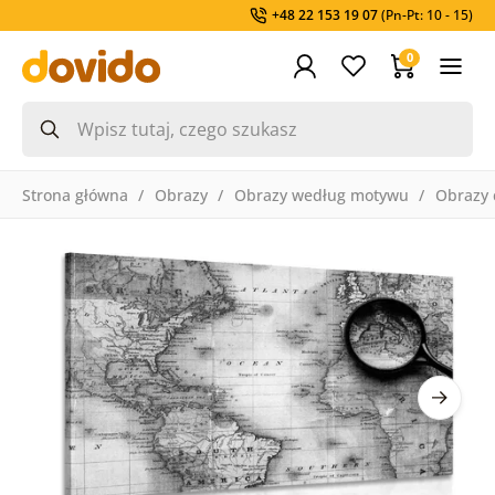
+48 22 153 19 07
(Pn-Pt: 10 - 15)
0
Strona główna
Obrazy
Obrazy według motywu
Obrazy 