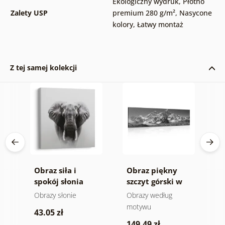
Ekologiczny wydruk
,
Płótno
Zalety USP
premium 280 g/m²
,
Nasycone
kolory
,
Łatwy montaż
Z tej samej kolekcji
Obraz siła i
Obraz piękny
O
spokój słonia
szczyt górski w
n
wersji czarno-
m
e
Obrazy słonie
Obrazy według
V
białej
a
motywu
43.05 zł
1
149.49 zł