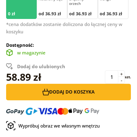
orzech
0 zł
od 36.93 zł
od 36.93 zł
od 36.93 zł
*cena dodatków zostanie doliczona do łącznej ceny w
koszyku
Dostępność:
w magazynie
Dodaj do ulubionych
58.89 zł
+
szt.
-
DODAJ DO KOSZYKA
Wypróbuj obraz we własnym wnętrzu