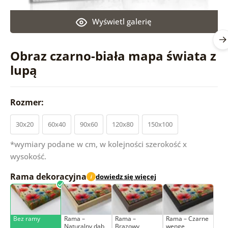
Wyświetl galerię
Obraz czarno-biała mapa świata z
lupą
Rozmer:
30x20
60x40
90x60
120x80
150x100
*wymiary podane w cm, w kolejności szerokość x
wysokość.
Rama dekoracyjna
dowiedz się więcej
i
Bez ramy
Rama –
Rama –
Rama – Czarne
Naturalny dąb
Brązowy
wenge