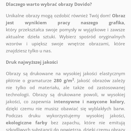
Dlaczego warto wybrać obrazy Dovido?
Unikalne obrazy mogą ozdobić również Twój dom!
Obraz
jest wynikiem pracy naszego grafika
,
który
przekształca swoje pomysły w wyjątkowe i zawsze
aktualne dzieła sztuki. Wybierz spośród oryginalnych
wzorów i upiększ swoje wnętrze obrazami, które
znajdziesz tylko u nas.
Druk najwyższej jakości
Obrazy są drukowane na wysokiej jakości elastycznym
2
płótnie o gramaturze
280 g/m
. Jakość obrazów zależy
nie tylko od materiału, ale także od zastosowanej
technologii. Obrazy są drukowane powoli, w wysokiej
jakości, co zapewnia
intensywne i nasycone kolory
,
dzięki czemu nie musisz obawiać się wyblakłych barw.
Podczas druku wykorzystujemy wysokiej jakości,
ekologiczne farby
bez zapachu, które nie emitują
szkodliwych substancji do powietrza, dzięki czemu obrazy