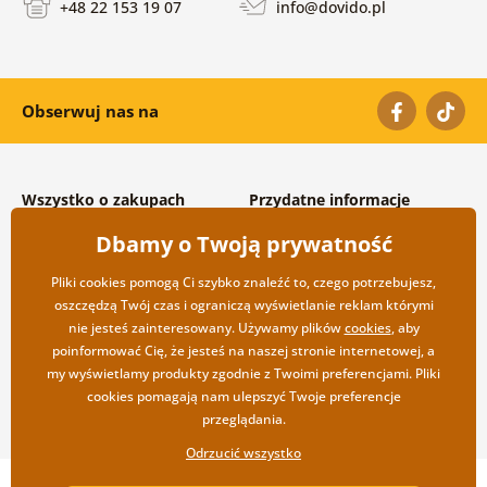
+48 22 153 19 07
info@dovido.pl
Obserwuj nas na
Wszystko o zakupach
Przydatne informacje
Warunki handlowe i
O nas
Dbamy o Twoją prywatność
reklamacyjne
Często zadawane pytania
Prywatność
Kontakt
Pliki cookies pomogą Ci szybko znaleźć to, czego potrzebujesz,
Opcje wysyłki i płatności
Współpraca hurtowa
oszczędzą Twój czas i ograniczą wyświetlanie reklam którymi
Zwrot towarów
nie jesteś zainteresowany. Używamy plików
cookies
, aby
poinformować Cię, że jesteś na naszej stronie internetowej, a
my wyświetlamy produkty zgodnie z Twoimi preferencjami. Pliki
cookies pomagają nam ulepszyć Twoje preferencje
przeglądania.
Odrzucić wszystko