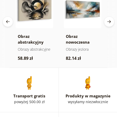
 w
Obraz
Obraz
O
abstrakcyjny
nowoczesna
b
księżyc nad wodą
abstrakcja z
a
Obrazy abstrakcyjne
Obrazy jeziora
O
naturą
58.89 zł
82.14 zł
5
Transport gratis
Produkty w magazynie
powyżej 500.00 zł
wysyłamy niezwłocznie