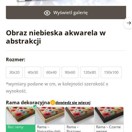
Wyświetl galerię
Obraz niebieska akwarela w
abstrakcji
Rozmer:
30x20
40x30
60x40
90x60
120x80
150x100
*wymiary podane w cm, w kolejności szerokość x
wysokość.
Rama dekoracyjna
dowiedz się więcej
i
Bez ramy
Rama –
Rama –
Rama – Czarne
Naturalny dąb
Brązowy
wenge