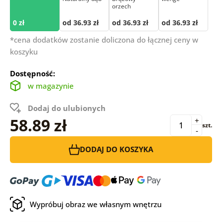
orzech
0 zł
od 36.93 zł
od 36.93 zł
od 36.93 zł
*cena dodatków zostanie doliczona do łącznej ceny w
koszyku
Dostępność:
w magazynie
Dodaj do ulubionych
58.89 zł
+
szt.
-
DODAJ DO KOSZYKA
Wypróbuj obraz we własnym wnętrzu