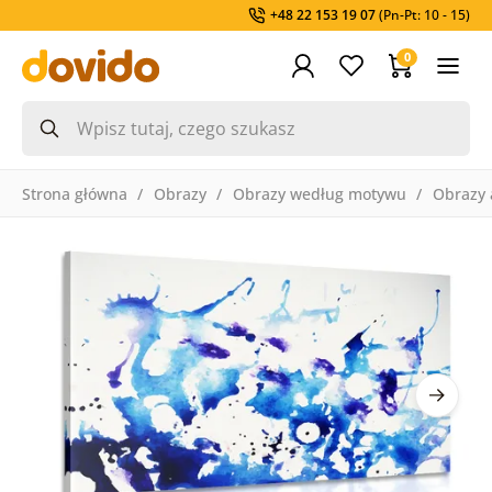
+48 22 153 19 07
(Pn-Pt: 10 - 15)
0
Strona główna
Obrazy
Obrazy według motywu
Obrazy 