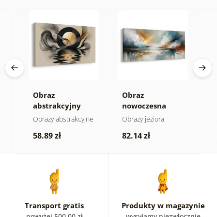
a
Obraz
Obraz
O
gii
abstrakcyjny
nowoczesna
a
księżyc nad wodą
abstrakcja z
h
e
Obrazy abstrakcyjne
Obrazy jeziora
O
naturą
58.89 zł
82.14 zł
5
Transport gratis
Produkty w magazynie
powyżej 500.00 zł
wysyłamy niezwłocznie