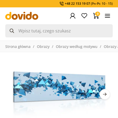
+48 22 153 19 07
(Pn-Pt: 10 - 15)
0
Strona główna
Obrazy
Obrazy według motywu
Obrazy 