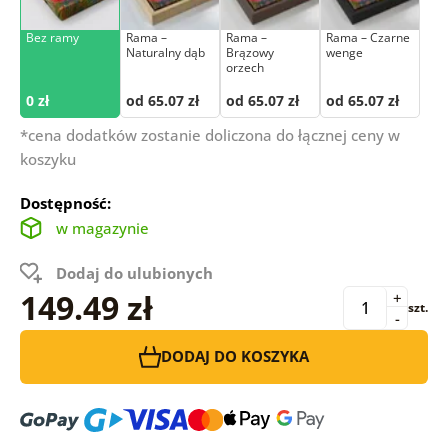
Bez ramy
Rama –
Rama –
Rama – Czarne
Naturalny dąb
Brązowy
wenge
orzech
0 zł
od 65.07 zł
od 65.07 zł
od 65.07 zł
*cena dodatków zostanie doliczona do łącznej ceny w
koszyku
Dostępność:
w magazynie
Dodaj do ulubionych
149.49 zł
+
szt.
-
DODAJ DO KOSZYKA