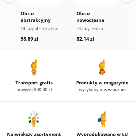
a
Obraz
Obraz
O
gii
abstrakcyjny
nowoczesna
a
księżyc nad wodą
abstrakcja z
h
e
Obrazy abstrakcyjne
Obrazy jeziora
O
naturą
58.89 zł
82.14 zł
5
Transport gratis
Produkty w magazynie
powyżej 500.00 zł
wysyłamy niezwłocznie
Największy asortyment
Wyprodukowano w EU