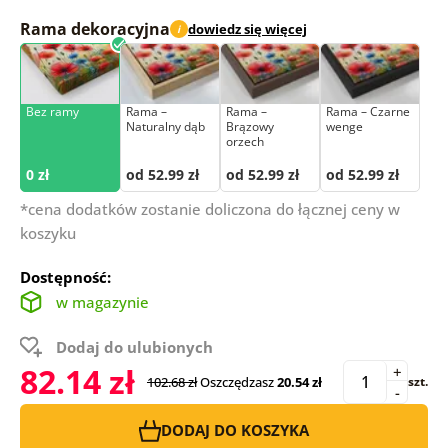
Rama dekoracyjna
dowiedz się więcej
i
Bez ramy
Rama –
Rama –
Rama – Czarne
Naturalny dąb
Brązowy
wenge
orzech
0 zł
od 52.99 zł
od 52.99 zł
od 52.99 zł
*cena dodatków zostanie doliczona do łącznej ceny w
koszyku
Dostępność:
w magazynie
Dodaj do ulubionych
82.14 zł
+
102.68 zł
Oszczędzasz
20.54 zł
szt.
-
DODAJ DO KOSZYKA