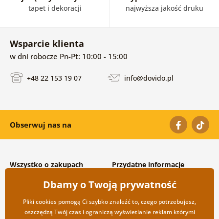
tapet i dekoracji
najwyższa jakość druku
Wsparcie klienta
w dni robocze Pn-Pt: 10:00 - 15:00
+48 22 153 19 07
info@dovido.pl
Obserwuj nas na
Wszystko o zakupach
Przydatne informacje
Warunki handlowe i
O nas
Dbamy o Twoją prywatność
reklamacyjne
Często zadawane pytania
Prywatność
Kontakt
Pliki cookies pomogą Ci szybko znaleźć to, czego potrzebujesz,
Opcje wysyłki i płatności
Współpraca hurtowa
oszczędzą Twój czas i ograniczą wyświetlanie reklam którymi
Zwrot towarów