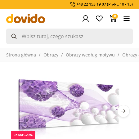
+48 22 153 19 07
(Pn-Pt: 10 - 15)
0
Strona główna
Obrazy
Obrazy według motywu
Obrazy 
Rabat -20%