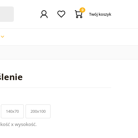
0
Twój koszyk
lenie
140x70
200x100
kość x wysokość.