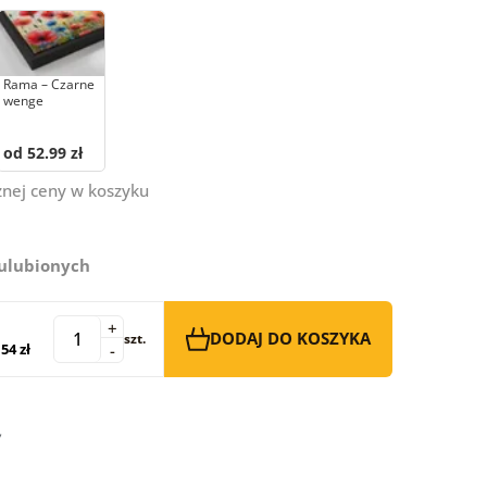
Rama – Czarne
wenge
od 52.99 zł
znej ceny w koszyku
 ulubionych
+
DODAJ DO KOSZYKA
szt.
54 zł
-