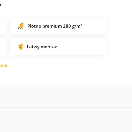
u
Płótno premium 280 g/m²
Łatwy montaż
vido