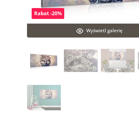
Rabat -20%
Wyświetl galerię