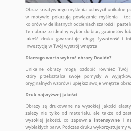
Obraz kreatywnego myślenia uchwycił unikalne po
w motywie pokazują powiązanie myślenia i tech
kolorów w delikatnych odcieniach szarości i paste
Ten obraz to idealny wybór do biur, gabinetów lu
Jakość druku gwarantuje długą żywotność i in
inwestycją w Twój wystrój wnętrza.
Dlaczego warto wybrać obrazy Dovido?
Unikalne obrazy mogą ozdobić również Twó
który
przekształca swoje pomysły w wyjątkow
oryginalnych wzorów i upiększ swoje wnętrze obraza
Druk najwyższej jakości
Obrazy są drukowane na wysokiej jakości elast
zależy nie tylko od materiału, ale także od za
wysokiej jakości, co zapewnia
intensywne i n
wyblakłych barw. Podczas druku wykorzystujemy wy