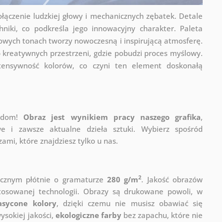
łączenie ludzkiej głowy i mechanicznych zębatek. Detale
niki, co podkreśla jego innowacyjny charakter. Paleta
lowych tonach tworzy nowoczesną i inspirującą atmosferę.
b kreatywnych przestrzeni, gdzie pobudzi proces myślowy.
tensywność kolorów, co czyni ten element doskonałą
j dom!
Obraz jest wynikiem pracy naszego grafika
,
e i zawsze aktualne dzieła sztuki. Wybierz spośród
mi, które znajdziesz tylko u nas.
2
ycznym płótnie o gramaturze
280 g/m
. Jakość obrazów
stosowanej technologii. Obrazy są drukowane powoli, w
asycone kolory
, dzięki czemu nie musisz obawiać się
sokiej jakości,
ekologiczne farby
bez zapachu, które nie