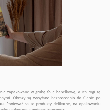
nnie zapakowane w grubą folię bąbelkową, a ich rogi są
onnymi.
Obrazy są wysyłane bezpośrednio do Ciebie po
ku
. Ponieważ są to produkty delikatne, na opakowaniu
ryzyko uszkodzenia podczas transportu.