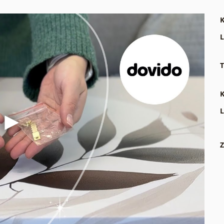
K
L
T
K
L
Z