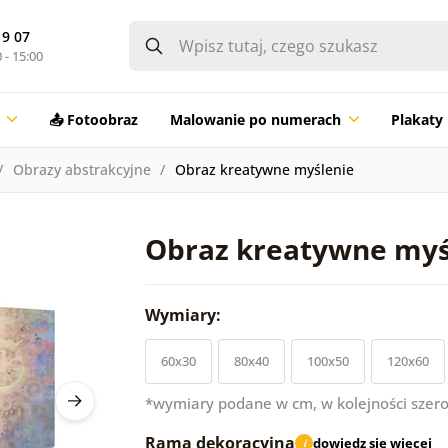
19 07
 - 15:00
📤 Fotoobraz
Malowanie po numerach
Plakaty
Obrazy abstrakcyjne
Obraz kreatywne myślenie
Obraz kreatywne myś
Wymiary:
60x30
80x40
100x50
120x60
*wymiary podane w cm, w kolejności szero
Rama dekoracyjna
dowiedz się więcej
i