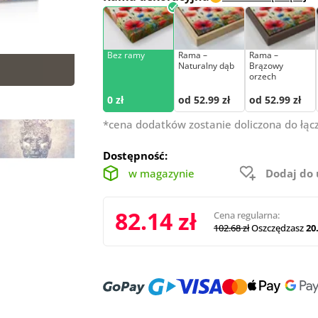
Bez ramy
Rama –
Rama –
Naturalny dąb
Brązowy
orzech
0 zł
od 52.99 zł
od 52.99 zł
*cena dodatków zostanie doliczona do łąc
Dostępność:
w magazynie
Dodaj do
82.14 zł
Cena regularna:
102.68 zł
Oszczędzasz
20.