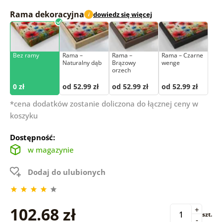
Rama dekoracyjna
dowiedz się więcej
i
Bez ramy
Rama –
Rama –
Rama – Czarne
Naturalny dąb
Brązowy
wenge
orzech
0 zł
od 52.99 zł
od 52.99 zł
od 52.99 zł
*cena dodatków zostanie doliczona do łącznej ceny w
koszyku
Dostępność:
w magazynie
Dodaj do ulubionych
102.68 zł
+
szt.
-