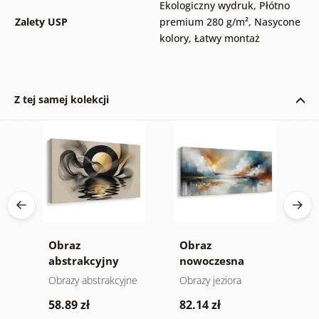
Ekologiczny wydruk
,
Płótno
Zalety USP
premium 280 g/m²
,
Nasycone
kolory
,
Łatwy montaż
Z tej samej kolekcji
a
Obraz
Obraz
O
gii
abstrakcyjny
nowoczesna
a
księżyc nad wodą
abstrakcja z
h
e
Obrazy abstrakcyjne
Obrazy jeziora
O
naturą
58.89 zł
82.14 zł
5