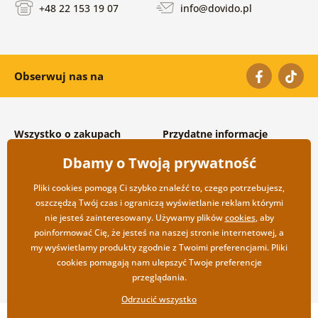
+48 22 153 19 07
info@dovido.pl
Obserwuj nas na
Wszystko o zakupach
Przydatne informacje
Warunki handlowe i
O nas
Dbamy o Twoją prywatność
reklamacyjne
Często zadawane pytania
Prywatność
Kontakt
Pliki cookies pomogą Ci szybko znaleźć to, czego potrzebujesz,
Opcje wysyłki i płatności
Współpraca hurtowa
oszczędzą Twój czas i ograniczą wyświetlanie reklam którymi
Zwrot towarów
nie jesteś zainteresowany. Używamy plików
cookies
, aby
poinformować Cię, że jesteś na naszej stronie internetowej, a
my wyświetlamy produkty zgodnie z Twoimi preferencjami. Pliki
cookies pomagają nam ulepszyć Twoje preferencje
przeglądania.
Odrzucić wszystko