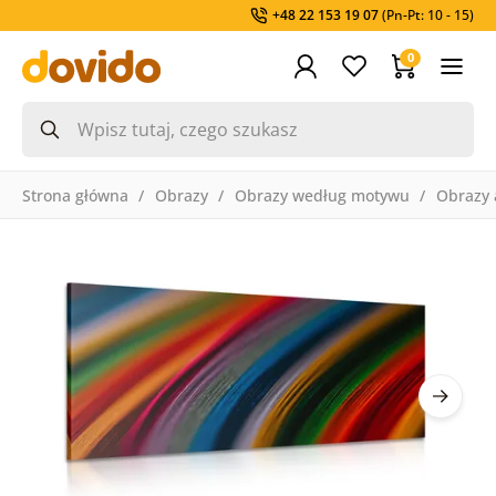
+48 22 153 19 07
(Pn-Pt: 10 - 15)
0
Strona główna
Obrazy
Obrazy według motywu
Obrazy 