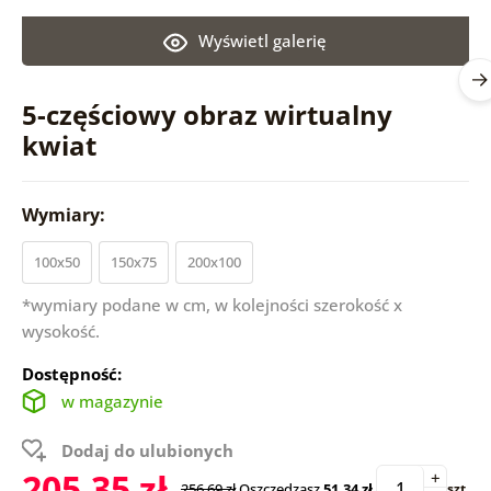
Wyświetl galerię
5-częściowy obraz wirtualny
kwiat
Wymiary:
100x50
150x75
200x100
*wymiary podane w cm, w kolejności szerokość x
wysokość.
Dostępność:
w magazynie
Dodaj do ulubionych
205.35 zł
+
256.69 zł
Oszczędzasz
51.34 zł
szt.