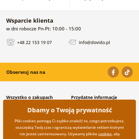
Wsparcie klienta
w dni robocze Pn-Pt: 10:00 - 15:00
+48 22 153 19 07
info@dovido.pl
Obserwuj nas na
Wszystko o zakupach
Przydatne informacje
Warunki handlowe i
O nas
Dbamy o Twoją prywatność
reklamacyjne
Często zadawane pytania
Prywatność
Kontakt
Pliki cookies pomogą Ci szybko znaleźć to, czego potrzebujesz,
Opcje wysyłki i płatności
Współpraca hurtowa
oszczędzą Twój czas i ograniczą wyświetlanie reklam którymi
Zwrot towarów
nie jesteś zainteresowany. Używamy plików
cookies
, aby