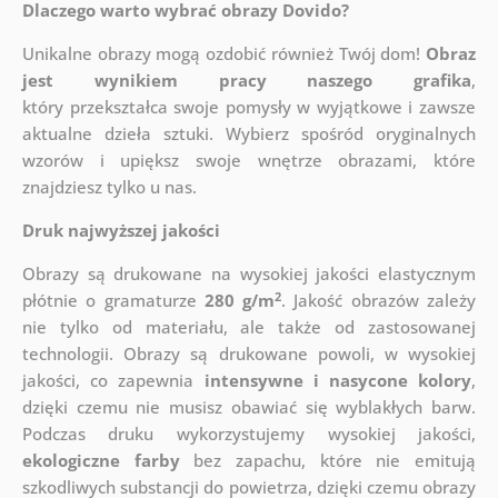
Dlaczego warto wybrać obrazy Dovido?
Unikalne obrazy mogą ozdobić również Twój dom!
Obraz
jest wynikiem pracy naszego grafika
,
który
przekształca swoje pomysły w wyjątkowe i zawsze
aktualne dzieła sztuki. Wybierz spośród oryginalnych
wzorów i upiększ swoje wnętrze obrazami, które
znajdziesz tylko u nas.
Druk najwyższej jakości
Obrazy są drukowane na wysokiej jakości elastycznym
2
płótnie o gramaturze
280 g/m
. Jakość obrazów zależy
nie tylko od materiału, ale także od zastosowanej
technologii. Obrazy są drukowane powoli, w wysokiej
jakości, co zapewnia
intensywne i nasycone kolory
,
dzięki czemu nie musisz obawiać się wyblakłych barw.
Podczas druku wykorzystujemy wysokiej jakości,
ekologiczne farby
bez zapachu, które nie emitują
szkodliwych substancji do powietrza, dzięki czemu obrazy