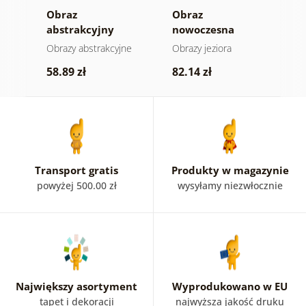
a
Obraz
Obraz
O
gii
abstrakcyjny
nowoczesna
a
księżyc nad wodą
abstrakcja z
h
e
Obrazy abstrakcyjne
Obrazy jeziora
O
naturą
58.89 zł
82.14 zł
5
Transport gratis
Produkty w magazynie
powyżej 500.00 zł
wysyłamy niezwłocznie
Największy asortyment
Wyprodukowano w EU
tapet i dekoracji
najwyższa jakość druku