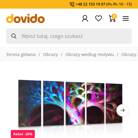
+48 22 153 19 07
(Pn-Pt: 10 - 15)
0
Strona główna
Obrazy
Obrazy według motywu
Obrazy 
Rabat -20%