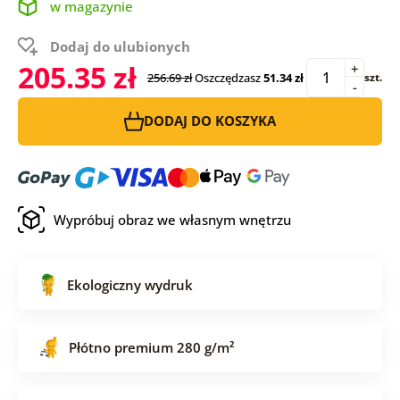
w magazynie
Dodaj do ulubionych
205.35 zł
+
256.69 zł
Oszczędzasz
51.34 zł
szt.
-
DODAJ DO KOSZYKA
Wypróbuj obraz we własnym wnętrzu
Ekologiczny wydruk
Płótno premium 280 g/m²