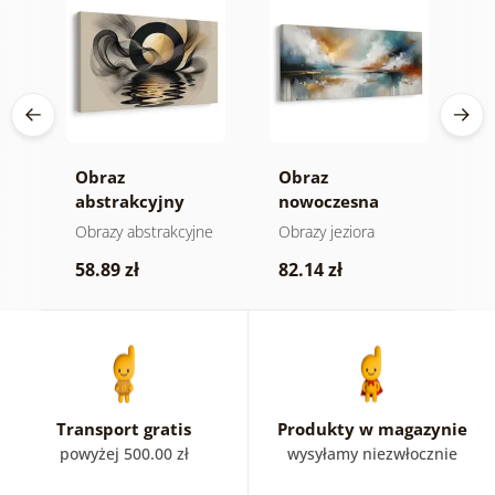
 w
Obraz
Obraz
O
abstrakcyjny
nowoczesna
b
księżyc nad wodą
abstrakcja z
a
Obrazy abstrakcyjne
Obrazy jeziora
O
naturą
58.89 zł
82.14 zł
5
Transport gratis
Produkty w magazynie
powyżej 500.00 zł
wysyłamy niezwłocznie