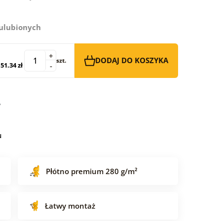
 ulubionych
+
DODAJ DO KOSZYKA
szt.
51.34 zł
-
u
Płótno premium 280 g/m²
Łatwy montaż