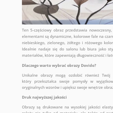
Ten 5-częściowy obraz przedstawia nowoczesny,
elementami są dynamiczne, kolorowe fale na czarny
niebieskiego, zielonego, żółtego i różowego ko
Idealnie nadaje się do salonu lub biura jako s
materiałów, które zapewniają długowieczność i ła
Dlaczego warto wybrać obrazy Dovido?
Unikalne obrazy mogą ozdobić również Twó
który
przekształca swoje pomysły w wyjątkow
oryginalnych wzorów i upiększ swoje wnętrze obraza
Druk najwyższej jakości
Obrazy są drukowane na wysokiej jakości elast
zależy nie tylko od materiału, ale także od za