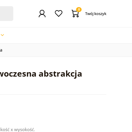
0
Twój koszyk
ja
woczesna abstrakcja
kość x wysokość.