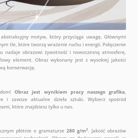
 abstrakcyjny motyw, który przyciąga uwagę. Głównymi
m tle, które tworzą wrażenie ruchu i energii. Połączenie
loru nadaje obrazowi żywotność i nowoczesną atmosferę.
tylowy element. Obraz wykonany jest z wysokiej jakości
twą konserwację.
j dom!
Obraz jest wynikiem pracy naszego grafika
,
e i zawsze aktualne dzieła sztuki. Wybierz spośród
mi, które znajdziesz tylko u nas.
2
ycznym płótnie o gramaturze
280 g/m
. Jakość obrazów
stosowanej technologii. Obrazy są drukowane powoli, w