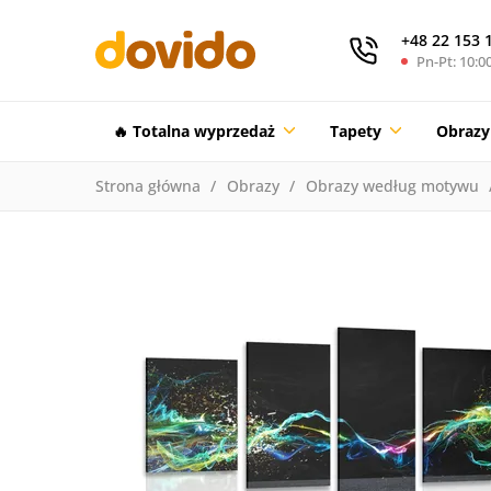
+48 22 153 
Pn-Pt: 10:00
🔥 Totalna wyprzedaż
Tapety
Obrazy
Strona główna
Obrazy
Obrazy według motywu