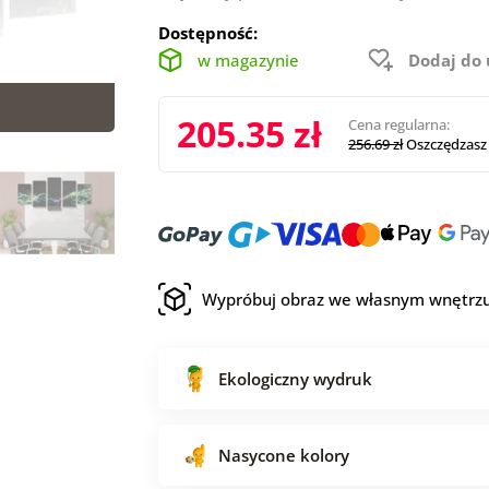
Dostępność:
w magazynie
Dodaj do
205.35 zł
Cena regularna:
256.69 zł
Oszczędzasz
Wypróbuj obraz we własnym wnętrz
Ekologiczny wydruk
Nasycone kolory