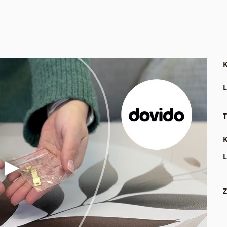
K
L
T
K
L
Z