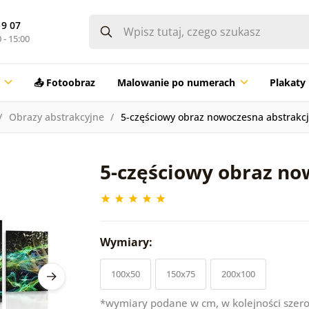
19 07
 - 15:00
📤 Fotoobraz
Malowanie po numerach
Plakaty
Obrazy abstrakcyjne
5-częściowy obraz nowoczesna abstrakc
5-częściowy obraz no
Wymiary:
100x50
150x75
200x100
*wymiary podane w cm, w kolejności szero