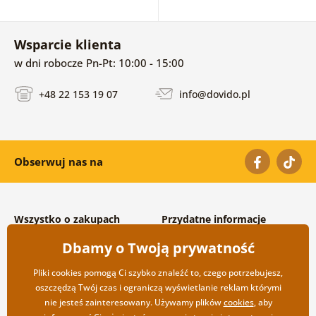
Wsparcie klienta
w dni robocze Pn-Pt: 10:00 - 15:00
+48 22 153 19 07
info@dovido.pl
Obserwuj nas na
Wszystko o zakupach
Przydatne informacje
Warunki handlowe i
O nas
Dbamy o Twoją prywatność
reklamacyjne
Często zadawane pytania
Prywatność
Kontakt
Pliki cookies pomogą Ci szybko znaleźć to, czego potrzebujesz,
Opcje wysyłki i płatności
Współpraca hurtowa
oszczędzą Twój czas i ograniczą wyświetlanie reklam którymi
Zwrot towarów
nie jesteś zainteresowany. Używamy plików
cookies
, aby