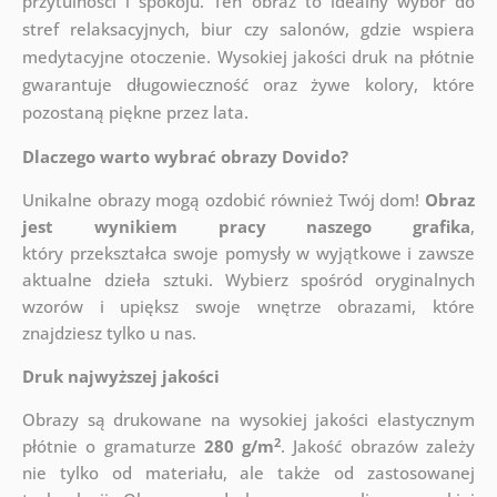
przytulności i spokoju. Ten obraz to idealny wybór do
stref relaksacyjnych, biur czy salonów, gdzie wspiera
medytacyjne otoczenie. Wysokiej jakości druk na płótnie
gwarantuje długowieczność oraz żywe kolory, które
pozostaną piękne przez lata.
Dlaczego warto wybrać obrazy Dovido?
Unikalne obrazy mogą ozdobić również Twój dom!
Obraz
jest wynikiem pracy naszego grafika
,
który
przekształca swoje pomysły w wyjątkowe i zawsze
aktualne dzieła sztuki. Wybierz spośród oryginalnych
wzorów i upiększ swoje wnętrze obrazami, które
znajdziesz tylko u nas.
Druk najwyższej jakości
Obrazy są drukowane na wysokiej jakości elastycznym
2
płótnie o gramaturze
280 g/m
. Jakość obrazów zależy
nie tylko od materiału, ale także od zastosowanej