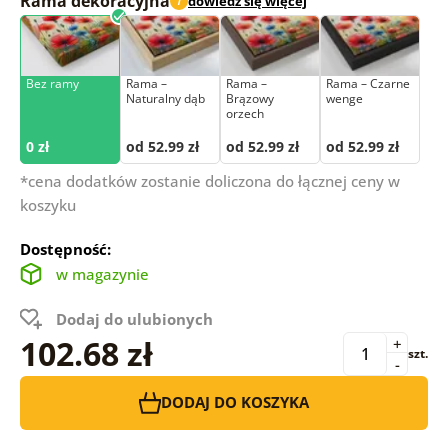
Rama dekoracyjna
dowiedz się więcej
i
Bez ramy
Rama –
Rama –
Rama – Czarne
Naturalny dąb
Brązowy
wenge
orzech
0 zł
od 52.99 zł
od 52.99 zł
od 52.99 zł
*cena dodatków zostanie doliczona do łącznej ceny w
koszyku
Dostępność:
w magazynie
Dodaj do ulubionych
102.68 zł
+
szt.
-
DODAJ DO KOSZYKA