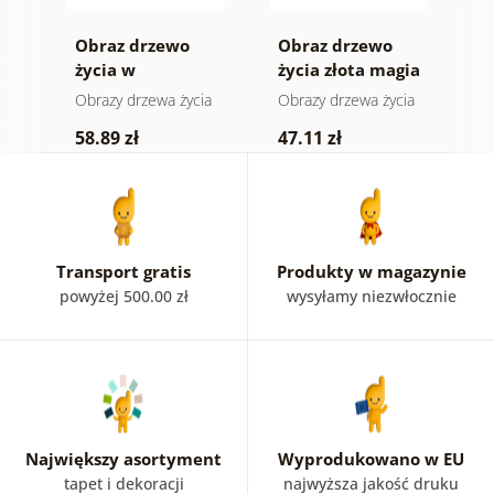
Obraz drzewo
Obraz drzewo
O
życia w
życia złota magia
ż
kolorowym
ia
Obrazy drzewa życia
Obrazy drzewa życia
O
witrażu
58.89 zł
47.11 zł
4
Transport gratis
Produkty w magazynie
powyżej 500.00 zł
wysyłamy niezwłocznie
Największy asortyment
Wyprodukowano w EU
tapet i dekoracji
najwyższa jakość druku