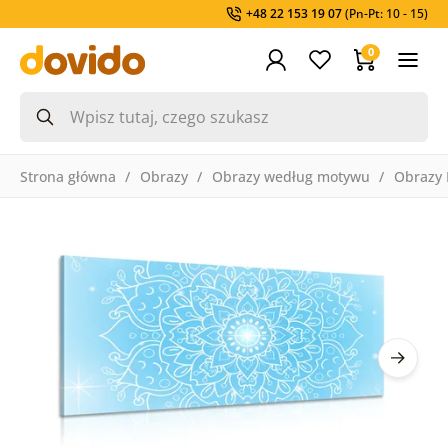
+48 22 153 19 07
(Pn-Pt: 10 - 15)
0
Strona główna
Obrazy
Obrazy według motywu
Obrazy 