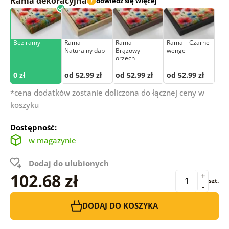
Rama dekoracyjna
dowiedz się więcej
i
Bez ramy
Rama –
Rama –
Rama – Czarne
Naturalny dąb
Brązowy
wenge
orzech
0 zł
od 52.99 zł
od 52.99 zł
od 52.99 zł
*cena dodatków zostanie doliczona do łącznej ceny w
koszyku
Dostępność:
w magazynie
Dodaj do ulubionych
102.68 zł
+
szt.
-
DODAJ DO KOSZYKA