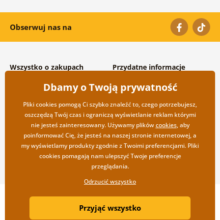
Obserwuj nas na
Wszystko o zakupach
Przydatne informacje
Warunki handlowe i
O nas
Dbamy o Twoją prywatność
reklamacyjne
Często zadawane pytania
Prywatność
Kontakt
Pliki cookies pomogą Ci szybko znaleźć to, czego potrzebujesz,
Opcje wysyłki i płatności
Współpraca hurtowa
oszczędzą Twój czas i ograniczą wyświetlanie reklam którymi
Zwrot towarów
nie jesteś zainteresowany. Używamy plików
cookies
, aby
poinformować Cię, że jesteś na naszej stronie internetowej, a
my wyświetlamy produkty zgodnie z Twoimi preferencjami. Pliki
cookies pomagają nam ulepszyć Twoje preferencje
przeglądania.
Odrzucić wszystko
Copyright ©2019 © Dovido.pl.
Przyjąć wszystko
Webdesign
Litvanyi.sk
| Sklep internetowy został stworzony przez