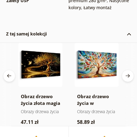
Zalety USP
premium 280 g/m²
,
Nasycone
kolory
,
Łatwy montaż
Z tej samej kolekcji
e
Obraz drzewo
Obraz drzewo
O
życia złota magia
życia w
ż
kolorowym
ia
Obrazy drzewa życia
Obrazy drzewa życia
O
witrażu
47.11 zł
58.89 zł
4