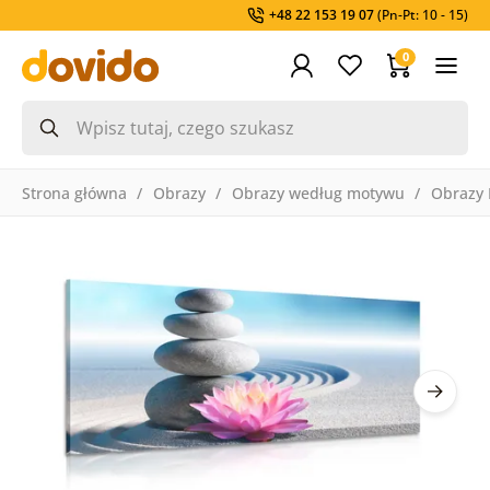
+48 22 153 19 07
(Pn-Pt: 10 - 15)
0
Strona główna
Obrazy
Obrazy według motywu
Obrazy 