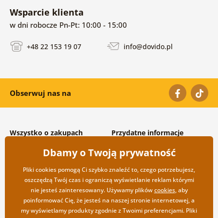
Wsparcie klienta
w dni robocze Pn-Pt: 10:00 - 15:00
+48 22 153 19 07
info@dovido.pl
Obserwuj nas na
Wszystko o zakupach
Przydatne informacje
Warunki handlowe i
O nas
Dbamy o Twoją prywatność
reklamacyjne
Często zadawane pytania
Prywatność
Kontakt
Pliki cookies pomogą Ci szybko znaleźć to, czego potrzebujesz,
Opcje wysyłki i płatności
Współpraca hurtowa
oszczędzą Twój czas i ograniczą wyświetlanie reklam którymi
Zwrot towarów
nie jesteś zainteresowany. Używamy plików
cookies
, aby
poinformować Cię, że jesteś na naszej stronie internetowej, a
my wyświetlamy produkty zgodnie z Twoimi preferencjami. Pliki