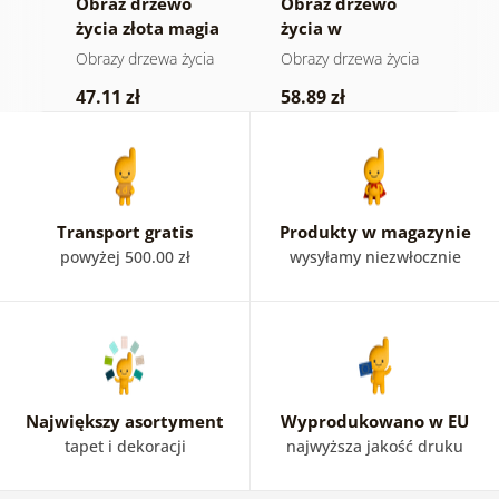
e
Obraz drzewo
Obraz drzewo
O
życia złota magia
życia w
ż
kolorowym
ia
Obrazy drzewa życia
Obrazy drzewa życia
O
witrażu
47.11 zł
58.89 zł
4
Transport gratis
Produkty w magazynie
powyżej 500.00 zł
wysyłamy niezwłocznie
Największy asortyment
Wyprodukowano w EU
tapet i dekoracji
najwyższa jakość druku