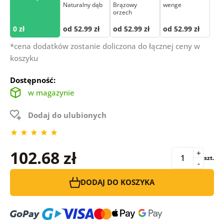
Naturalny dąb
Brązowy
wenge
orzech
0 zł
od 52.99 zł
od 52.99 zł
od 52.99 zł
*cena dodatków zostanie doliczona do łącznej ceny w
koszyku
Dostępność:
w magazynie
Dodaj do ulubionych
102.68 zł
+
szt.
-
DODAJ DO KOSZYKA