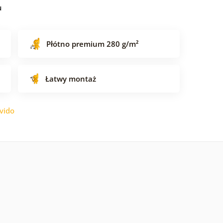
u
Płótno premium 280 g/m²
Łatwy montaż
vido