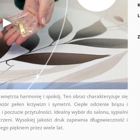
K
L
Z
wnętrza harmonię i spokój. Ten obraz charakteryzuje się
zór pełen krzywizn i symetrii. Ciepłe odcienie brązu i
poczucie przytulności. Idealny wybór do salonu, sypialni
strzeni. Wysokiej jakości druk zapewnia długowieczność i
jego pięknem przez wiele lat.