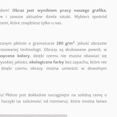
j dom!
Obraz jest wynikiem pracy naszego grafika
,
e i zawsze aktualne dzieła sztuki. Wybierz spośród
mi, które znajdziesz tylko u nas.
2
ycznym płótnie o gramaturze
280 g/m
. Jakość obrazów
stosowanej technologii. Obrazy są drukowane powoli, w
asycone kolory
, dzięki czemu nie musisz obawiać się
sokiej jakości,
ekologiczne farby
bez zapachu, które nie
a, dzięki czemu obrazy można umieścić w dowolnym
! Płótno jest dokładnie naciągnięte na solidną ramę o
haczyki (w zależności od rozmiaru), które można łatwo