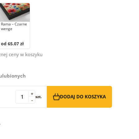
Rama – Czarne
wenge
od 65.07 zł
znej ceny w koszyku
 ulubionych
+
DODAJ DO KOSZYKA
szt.
-