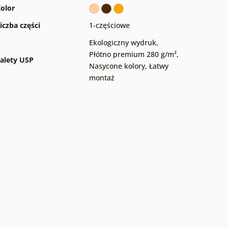
olor
iczba części
1-częściowe
Ekologiczny wydruk
,
Płótno premium 280 g/m²
,
alety USP
Nasycone kolory
,
Łatwy
montaż