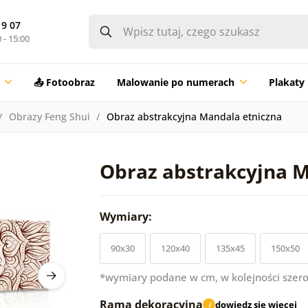
19 07
 - 15:00
📤 Fotoobraz
Malowanie po numerach
Plakaty
Obrazy Feng Shui
Obraz abstrakcyjna Mandala etniczna
Obraz abstrakcyjna M
Wymiary:
90x30
120x40
135x45
150x50
*wymiary podane w cm, w kolejności szero
Rama dekoracyjna
dowiedz się więcej
i