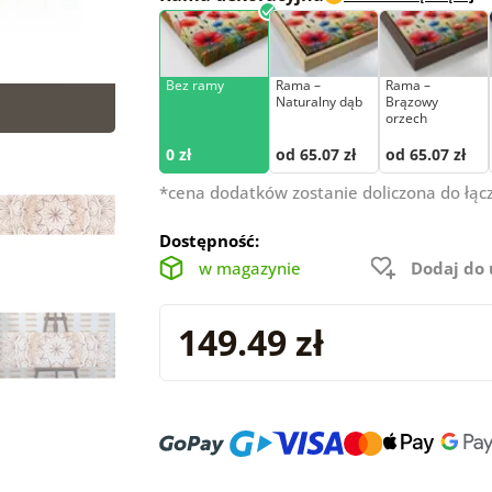
Bez ramy
Rama –
Rama –
Naturalny dąb
Brązowy
orzech
0 zł
od 65.07 zł
od 65.07 zł
*cena dodatków zostanie doliczona do łąc
Dostępność:
w magazynie
Dodaj do
149.49 zł