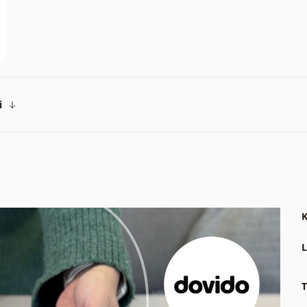
i
K
L
T