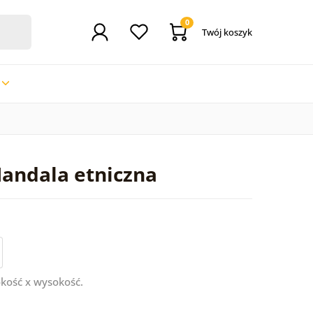
0
Twój koszyk
andala etniczna
kość x wysokość.