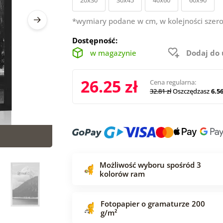
*wymiary podane w cm, w kolejności szero
Dostępność:
w magazynie
Dodaj do
26.25 zł
Cena regularna:
32.81 zł
Oszczędzasz
6.56
Możliwość wyboru spośród 3
kolorów ram
Fotopapier o gramaturze 200
g/m²