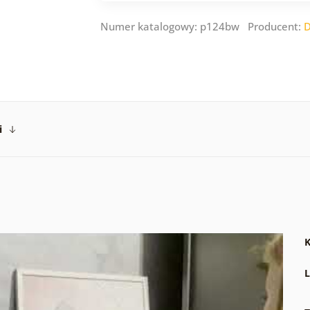
Numer katalogowy: p124bw Producent:
D
i
K
L