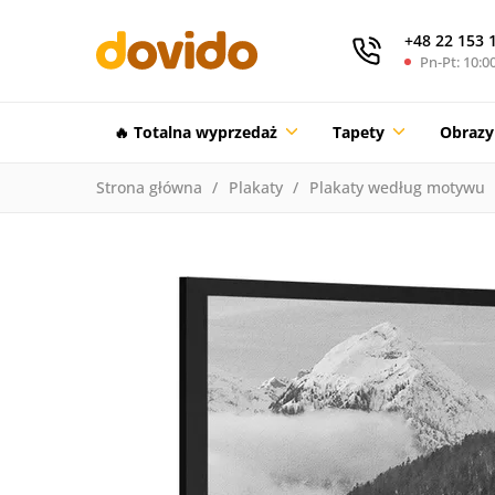
+48 22 153 
Pn-Pt: 10:00
🔥 Totalna wyprzedaż
Tapety
Obrazy
Strona główna
Plakaty
Plakaty według motywu