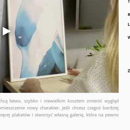
T
K
L
W
Z
chcą łatwo, szybko i niewielkim kosztem zmienić wygląd
mieszczenie nowy charakter. Jeśli chcesz czegoś bardziej
ięcej plakatów i stworzyć własną galerię, która na pewno