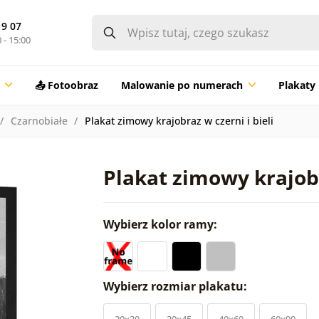
19 07
 - 15:00
📤 Fotoobraz
Malowanie po numerach
Plakaty
Czarnobiałe
Plakat zimowy krajobraz w czerni i bieli
Plakat zimowy krajobr
Wybierz kolor ramy:
Wybierz rozmiar plakatu:
20x30
30x45
40x60
60x90