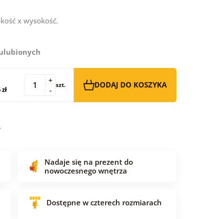
kość x wysokość.
 ulubionych
+
DODAJ DO KOSZYKA
szt.
 zł
-
Nadaje się na prezent do
nowoczesnego wnętrza
Dostępne w czterech rozmiarach