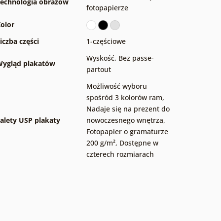
echnologia obrazów
fotopapierze
olor
iczba części
1-częściowe
Wyskość
,
Bez passe-
ygląd plakatów
partout
Możliwość wyboru
spośród 3 kolorów ram
,
Nadaje się na prezent do
alety USP plakaty
nowoczesnego wnętrza
,
Fotopapier o gramaturze
200 g/m²
,
Dostępne w
czterech rozmiarach