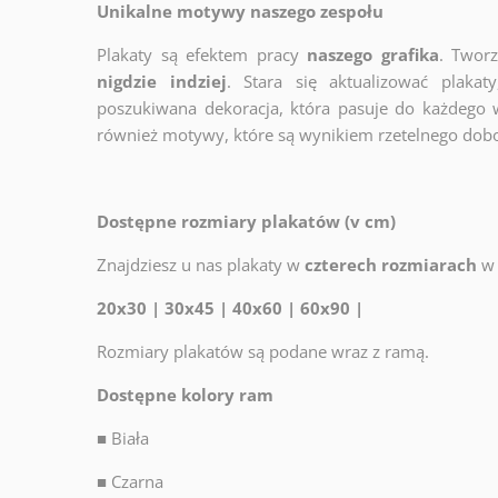
Unikalne motywy naszego zespołu
Plakaty są efektem pracy
naszego grafika
. Twor
nigdzie indziej
. Stara się aktualizować plakat
poszukiwana dekoracja, która pasuje do każdego 
również motywy, które są wynikiem rzetelnego dob
Dostępne rozmiary plakatów (v cm)
Znajdziesz u nas plakaty w
czterech rozmiarach
w 
20x30 | 30x45 | 40x60 | 60x90 |
Rozmiary plakatów są podane wraz z ramą.
Dostępne kolory ram
■
Biała
■
Czarna