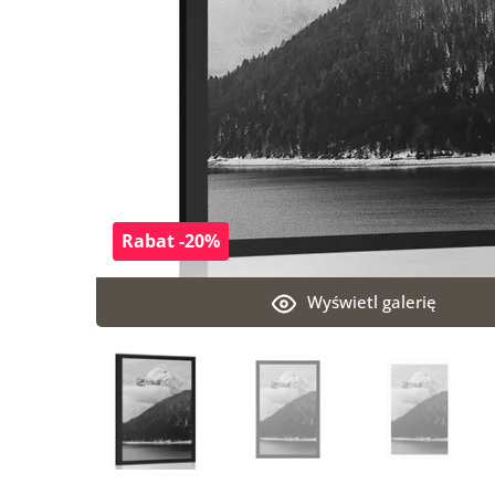
Rabat -20%
Wyświetl galerię