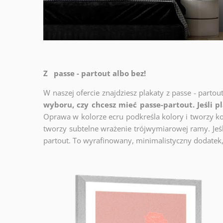
Z passe - partout albo bez!
W naszej ofercie znajdziesz plakaty z passe - partou
wyboru, czy chcesz mieć passe-partout. Jeśli p
Oprawa w kolorze ecru podkreśla kolory i tworzy ko
tworzy subtelne wrażenie trójwymiarowej ramy. Jeśli
partout. To wyrafinowany, minimalistyczny dodatek,