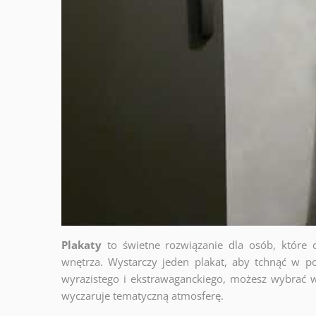
Plakaty
to świetne rozwiązanie dla osób, które 
wnętrza. Wystarczy jeden plakat, aby tchnąć w po
wyrazistego i ekstrawaganckiego, możesz wybrać w
wyczaruje tematyczną atmosferę.