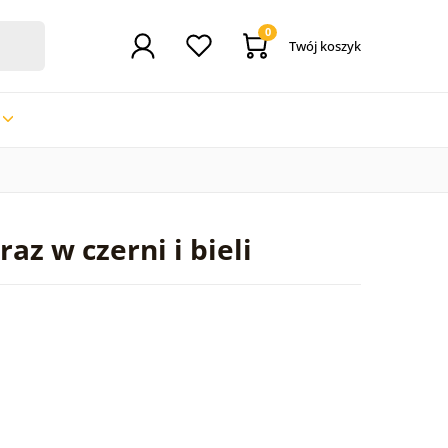
0
Twój koszyk
az w czerni i bieli