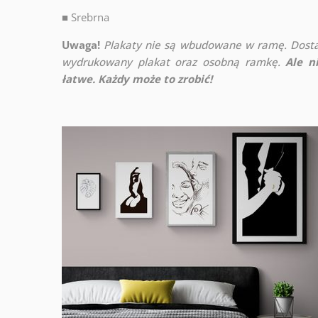
■
Srebrna
Uwaga!
Plakaty nie są wbudowane w ramę. Dosta
wydrukowany plakat oraz osobną ramkę.
Ale n
łatwe. Każdy może to zrobić!