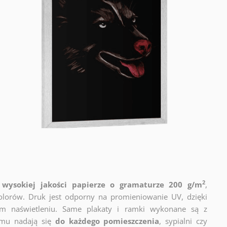
2
wysokiej jakości papierze o gramaturze 200 g/m
,
lorów. Druk jest odporny na promieniowanie UV, dzięki
m naświetleniu. Same plakaty i ramki wykonane są z
emu nadają się
do każdego pomieszczenia
, sypialni czy