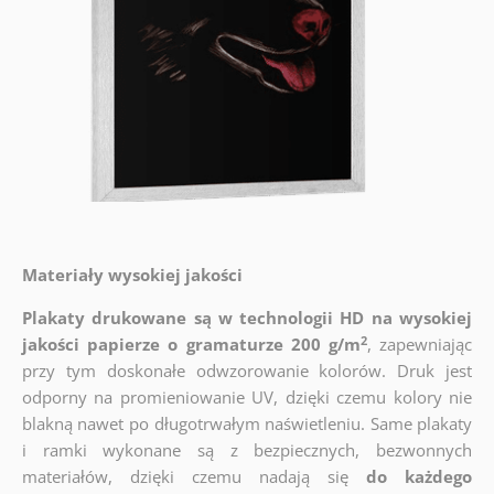
Materiały wysokiej jakości
Plakaty drukowane są w technologii HD na wysokiej
2
jakości papierze o gramaturze 200 g/m
, zapewniając
przy tym doskonałe odwzorowanie kolorów. Druk jest
odporny na promieniowanie UV, dzięki czemu kolory nie
blakną nawet po długotrwałym naświetleniu. Same plakaty
i ramki wykonane są z bezpiecznych, bezwonnych
materiałów, dzięki czemu nadają się
do każdego