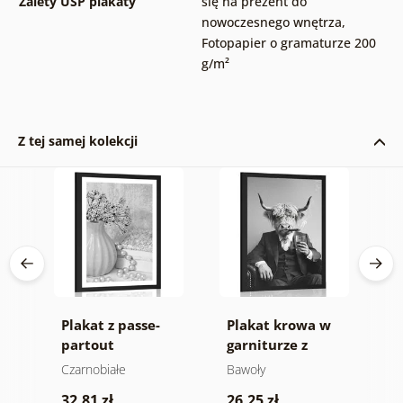
Zalety USP plakaty
się na prezent do
nowoczesnego wnętrza
,
Fotopapier o gramaturze 200
g/m²
Z tej samej kolekcji
Plakat z passe-
Plakat krowa w
P
partout
garniturze z
p
 w
luksusowe zacisze
cygarem i whisky
k
Czarnobiałe
Bawoły
C
w czerni i bieli
M
32.81 zł
26.25 zł
2