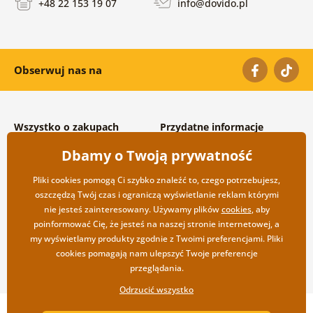
+48 22 153 19 07
info@dovido.pl
Obserwuj nas na
Wszystko o zakupach
Przydatne informacje
Warunki handlowe i
O nas
Dbamy o Twoją prywatność
reklamacyjne
Często zadawane pytania
Prywatność
Kontakt
Pliki cookies pomogą Ci szybko znaleźć to, czego potrzebujesz,
Opcje wysyłki i płatności
Współpraca hurtowa
oszczędzą Twój czas i ograniczą wyświetlanie reklam którymi
Zwrot towarów
nie jesteś zainteresowany. Używamy plików
cookies
, aby
poinformować Cię, że jesteś na naszej stronie internetowej, a
my wyświetlamy produkty zgodnie z Twoimi preferencjami. Pliki
cookies pomagają nam ulepszyć Twoje preferencje
przeglądania.
Odrzucić wszystko