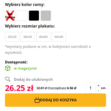
Wybierz kolor ramy:
Wybierz rozmiar plakatu:
20x30
30x45
40x60
60x90
*wymiary podane w cm, w kolejności szerokość x
wysokość.
Dostępność:
w magazynie
Dodaj do ulubionych
26.25 zł
+
32.81 zł
Oszczędzasz
6.56 zł
szt.
-
DODAJ DO KOSZYKA